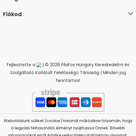
Fiókod
Fejlesztette a
| © 2026 FilaFox Hungary Kereskedelmi és
Szolgáltató Korlátolt Felelősségű Társaság | Minden jog
fenntartva!
Weboldalunk sütiket (cookie) használ működése folyamán, hogy
a legjobb felhasználói élményt nyújthassa Önnek. Bővebb
Elállás a szerződéstől
információkat erről Adatkezelési tájékoztatónkban olvashat.