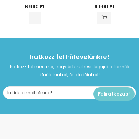
6 990
Ft
6 990
Ft
Iratkozz fel hírlevelünkre!
Iratkozz fel még ma, hogy értesülhess legújabb termék
kínálatunkról, és akcióinkról!