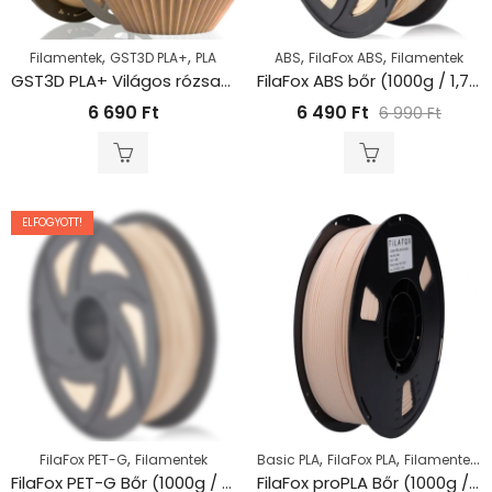
,
,
,
,
Filamentek
GST3D PLA+
PLA
ABS
FilaFox ABS
Filamentek
GST3D PLA+ Világos rózsaszín (1kg – 1,75mm)
FilaFox ABS bőr (1000g / 1,75mm)
6 690
Ft
6 490
Ft
6 990
Ft
ELFOGYOTT!
,
,
,
,
FilaFox PET-G
Filamentek
Basic PLA
FilaFox PLA
Filamentek
P
FilaFox PET-G Bőr (1000g / 1,75mm)
FilaFox proPLA Bőr (1000g / 1,75mm)