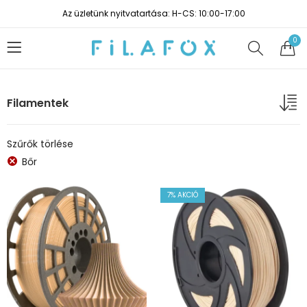
Az üzletünk nyitvatartása: H-CS: 10:00-17:00
0
Filamentek
Szűrők törlése
Bőr
7
% AKCIÓ