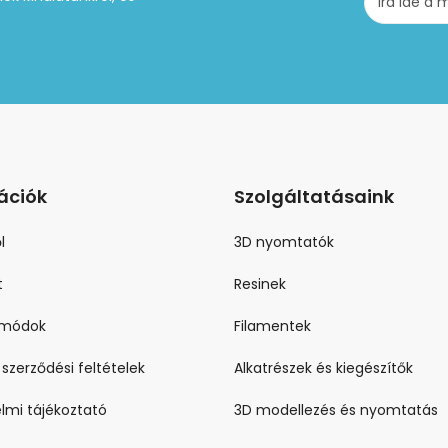
ációk
Szolgáltatásaink
l
3D nyomtatók
t
Resinek
i módok
Filamentek
 szerződési feltételek
Alkatrészek és kiegészítők
lmi tájékoztató
3D modellezés és nyomtatás