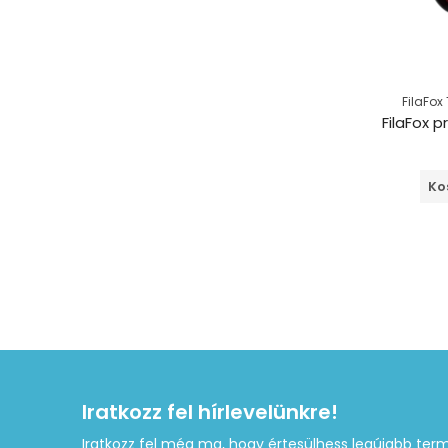
FilaFox
Ko
Iratkozz fel hírlevelünkre!
Iratkozz fel még ma, hogy értesülhess legújabb term