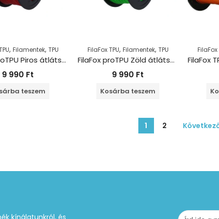
,
,
,
,
 TPU
Filamentek
TPU
FilaFox TPU
Filamentek
TPU
FilaFox
FilaFox proTPU Piros átlátszó 95A (1000g / 1,75mm)
FilaFox proTPU Zöld átlátszó 95A (1000g / 1,75mm)
9 990
Ft
9 990
Ft
sárba teszem
Kosárba teszem
Ko
1
2
Következ
ék kínálatunkról, és