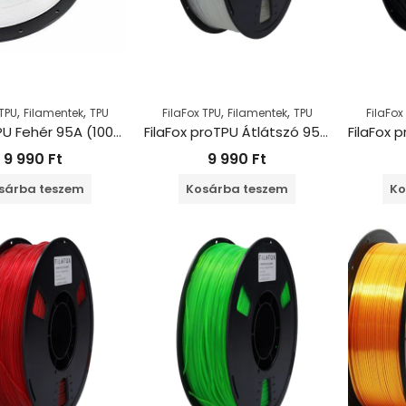
,
,
,
,
 TPU
Filamentek
TPU
FilaFox TPU
Filamentek
TPU
FilaFox
FilaFox TPU Fehér 95A (1000g / 1,75mm)
FilaFox proTPU Átlátszó 95A (1000g / 1,75mm)
9 990
Ft
9 990
Ft
sárba teszem
Kosárba teszem
Ko