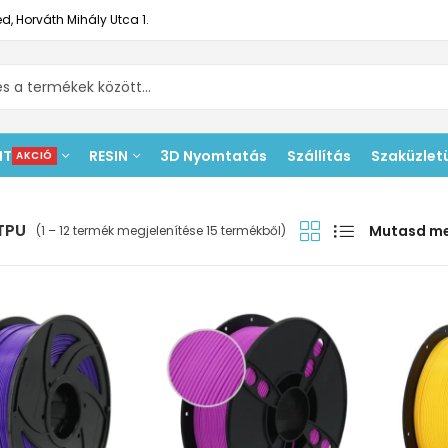
d, Horváth Mihály Utca 1.
NT
RESIN
3D Nyomtatás
Szállítás
Szaküzlet
AKCIÓ
 TPU
Mutasd m
(1 – 12 termék megjelenítése 15 termékből)