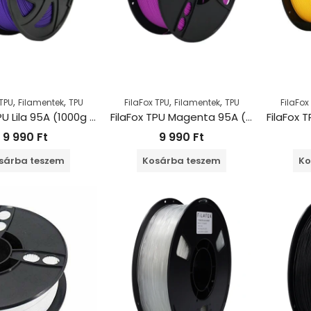
,
,
,
,
 TPU
Filamentek
TPU
FilaFox TPU
Filamentek
TPU
FilaFox
FilaFox TPU Lila 95A (1000g / 1,75mm)
FilaFox TPU Magenta 95A (1000g / 1,75mm)
9 990
Ft
9 990
Ft
sárba teszem
Kosárba teszem
Ko