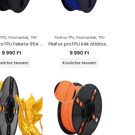
,
,
,
,
 TPU
Filamentek
TPU
FilaFox TPU
Filamentek
TPU
FilaFox proTPU Fekete 95A (1000g / 1,75mm)
FilaFox proTPU Kék átlátszó 95A (1000g / 1,75mm)
9 990
Ft
9 990
Ft
sárba teszem
Kosárba teszem