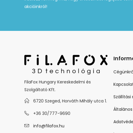
akcióinkról!
Inform
Cégünkrő
FilaFox Hungary Kereskedelmi és
Kapcsola
Szolgáltató Kft.
Szállítás
6720 Szeged, Horváth Mihály utca 1.
Általános
+36 30/777-9690
Adatvéde
info@filafox.hu