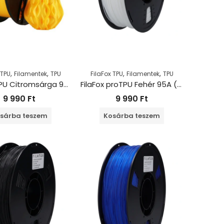
,
,
,
,
 TPU
Filamentek
TPU
FilaFox TPU
Filamentek
TPU
FilaFox TPU Citromsárga 95A (1000g / 1,75mm)
FilaFox proTPU Fehér 95A (1000g / 1,75mm)
9 990
Ft
9 990
Ft
sárba teszem
Kosárba teszem