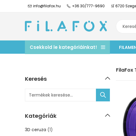
info@filafox.hu
+36 30/777-9690
🛒 6720 Szege
Csekkold le kategóriáinkat!
FILAME
FilaFox
Keresés
Kategóriák
3D ceruza
(1)