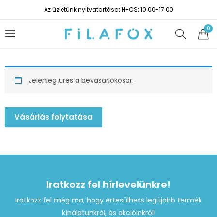
Az üzletünk nyitvatartása: H-CS: 10:00-17:00
0
Jelenleg üres a bevásárlókosár.
Vásárlás folytatása
Iratkozz fel hírlevelünkre!
Iratkozz fel még ma, hogy értesülhess legújabb termék
kínálatunkról, és akcióinkról!