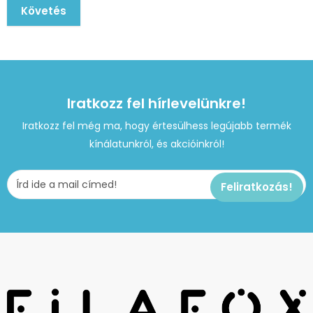
Követés
Iratkozz fel hírlevelünkre!
Iratkozz fel még ma, hogy értesülhess legújabb termék
kínálatunkról, és akcióinkról!