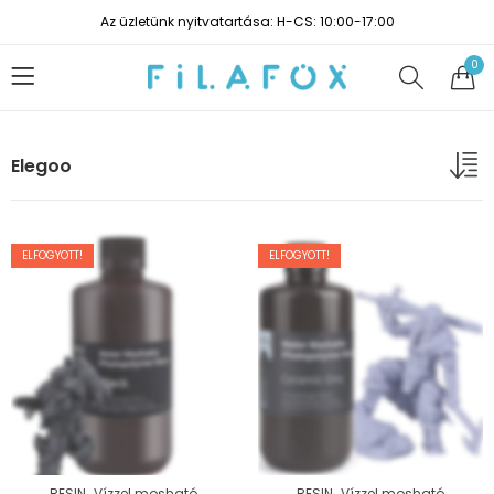
Az üzletünk nyitvatartása: H-CS: 10:00-17:00
0
Elegoo
ELFOGYOTT!
ELFOGYOTT!
,
,
RESIN
Vízzel mosható
RESIN
Vízzel mosható