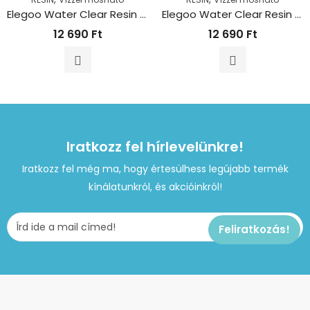
Elegoo Water Clear Resin – Fekete (1kg)
Elegoo Water Clear Resin – Szürke (1kg)
12 690
Ft
12 690
Ft
Iratkozz fel hírlevelünkre!
Iratkozz fel még ma, hogy értesülhess legújabb termék
kínálatunkról, és akcióinkról!