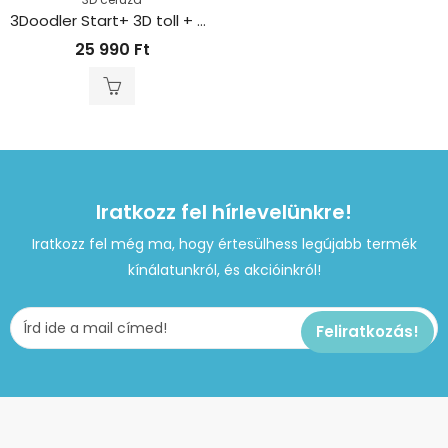
3Doodler Start+ 3D toll + 72 utántöltő + 12 sablon
25 990
Ft
Iratkozz fel hírlevelünkre!
Iratkozz fel még ma, hogy értesülhess legújabb termék
kínálatunkról, és akcióinkról!