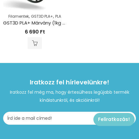
,
,
Filamentek
GST3D PLA+
PLA
GST3D PLA+ Márvány (1kg – 1,75mm)
6 690
Ft
Iratkozz fel hírlevelünkre!
Iratkozz fel még ma, hogy értesülhess legújabb termék
kínálatunkról, és akcióinkról!