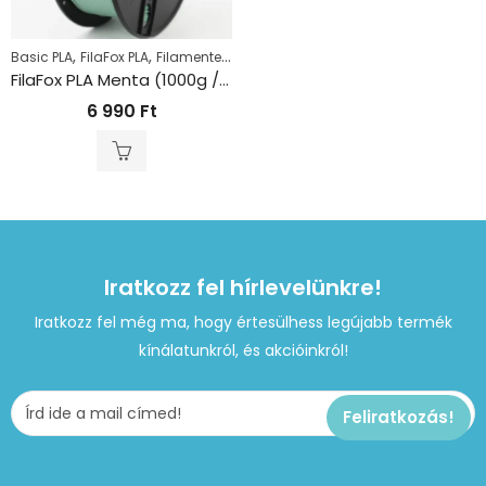
,
,
,
Basic PLA
FilaFox PLA
Filamentek
PLA
FilaFox PLA Menta (1000g / 1,75mm)
6 990
Ft
Iratkozz fel hírlevelünkre!
Iratkozz fel még ma, hogy értesülhess legújabb termék
kínálatunkról, és akcióinkról!