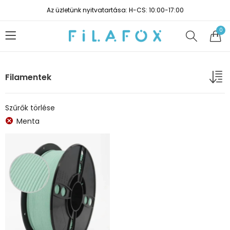
Az üzletünk nyitvatartása: H-CS: 10:00-17:00
0
Filamentek
Szűrők törlése
Menta