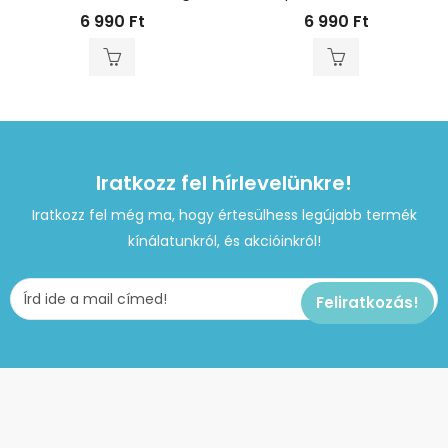
6 990
Ft
6 990
Ft
Iratkozz fel hírlevelünkre!
Iratkozz fel még ma, hogy értesülhess legújabb termék
kínálatunkról, és akcióinkról!