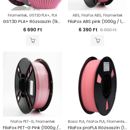
,
,
,
,
Filamentek
GST3D PLA+
PLA
ABS
FilaFox ABS
Filamentek
GST3D PLA+ Rózsaszín (1kg – 1,75mm)
FilaFox ABS pink (1000g / 1,75mm)
6 690
Ft
6 390
Ft
6 990
Ft
,
,
,
,
FilaFox PET-G
Filamentek
Basic PLA
FilaFox PLA
Filamentek
P
FilaFox PET-G Pink (1000g / 1,75mm)
FilaFox proPLA Rózsaszín (1000g / 1,75mm)