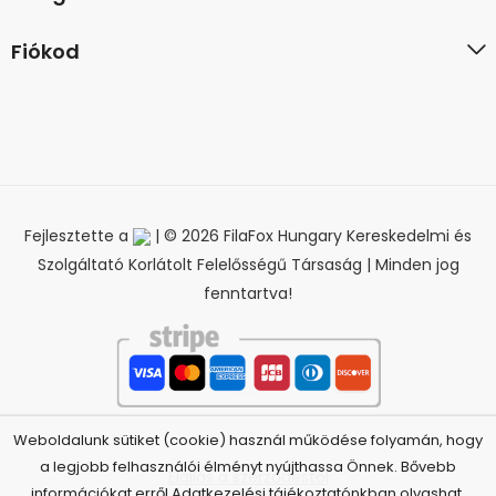
Fiókod
Fejlesztette a
| © 2026 FilaFox Hungary Kereskedelmi és
Szolgáltató Korlátolt Felelősségű Társaság | Minden jog
fenntartva!
Weboldalunk sütiket (cookie) használ működése folyamán, hogy
a legjobb felhasználói élményt nyújthassa Önnek. Bővebb
Elállás a szerződéstől
információkat erről Adatkezelési tájékoztatónkban olvashat.