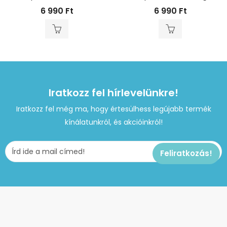
6 990
Ft
6 990
Ft
Iratkozz fel hírlevelünkre!
Iratkozz fel még ma, hogy értesülhess legújabb termék
kínálatunkról, és akcióinkról!