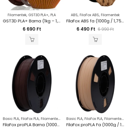
,
,
,
,
Filamentek
GST3D PLA+
PLA
ABS
FilaFox ABS
Filamentek
GST3D PLA+ Barna (1kg – 1,75mm)
FilaFox ABS fa (1000g / 1,75mm)
6 690
Ft
6 490
Ft
6 990
Ft
,
,
,
,
,
,
Basic PLA
FilaFox PLA
Filamentek
PLA
Basic PLA
FilaFox PLA
Filamentek
P
FilaFox proPLA Barna (1000g / 1,75mm)
FilaFox proPLA Fa (1000g / 1,75mm)