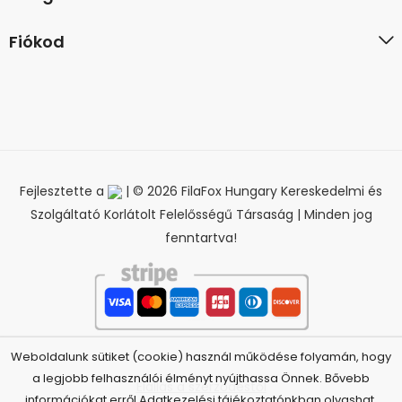
Fiókod
Fejlesztette a
| © 2026 FilaFox Hungary Kereskedelmi és
Szolgáltató Korlátolt Felelősségű Társaság | Minden jog
fenntartva!
Weboldalunk sütiket (cookie) használ működése folyamán, hogy
a legjobb felhasználói élményt nyújthassa Önnek. Bővebb
Elállás a szerződéstől
információkat erről Adatkezelési tájékoztatónkban olvashat.