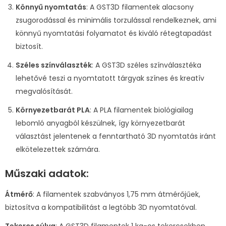
Könnyű nyomtatás
: A GST3D filamentek alacsony
zsugorodással és minimális torzulással rendelkeznek, ami
könnyű nyomtatási folyamatot és kiváló rétegtapadást
biztosít.
Széles színválaszték
: A GST3D széles színválasztéka
lehetővé teszi a nyomtatott tárgyak színes és kreatív
megvalósítását.
Környezetbarát PLA
: A PLA filamentek biológiailag
lebomló anyagból készülnek, így környezetbarát
választást jelentenek a fenntartható 3D nyomtatás iránt
elkötelezettek számára.
Műszaki adatok:
Átmérő
: A filamentek szabványos 1,75 mm átmérőjűek,
biztosítva a kompatibilitást a legtöbb 3D nyomtatóval.
Tekercs súlya
: A GST3D filamentek 1 kg-os tekercsekben