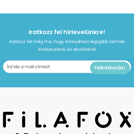
Iratkozz fel hírlevelünkre!
Iratkozz fel még ma, hogy értesülhess legújabb termék
kínálatunkról, és akcióinkról!