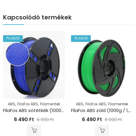
Kapcsolódó termékek
7
% AKCIÓ
7
% AKCIÓ
,
,
,
,
ABS
FilaFox ABS
Filamentek
ABS
FilaFox ABS
Filamentek
FilaFox ABS sötétkék (1000g / 1,75mm)
FilaFox ABS zöld (1000g / 1,75mm)
6 490
Ft
6 490
Ft
6 990
Ft
6 990
Ft