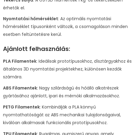
érhetők el.
Nyomtatási hőmérséklet
: Az optimális nyomtatási
hőmérséklet típusonként változik, a csomagoláson minden
esetben feltüntetésre kerül.
Ajánlott felhasználás:
PLA Filamentek
: Ideálisak prototípusokhoz, dísztárgyakhoz és
általános 3D nyomtatási projektekhez, különösen kezdők
számára.
ABS Filamentek
: Nagy szilárdságú és hőálló alkatrészek
gyártásához ajánlott, ipari és mérnöki alkalmazásokhoz.
PETG Filamentek
: Kombinálják a PLA könnyű
nyomtathatóságát az ABS mechanikai tulajdonságaival,
kiválóan alkalmasak funkcionális prototípusokhoz.
TPU Filamentek
: Rugalmas, gumiszerű anyag, amely