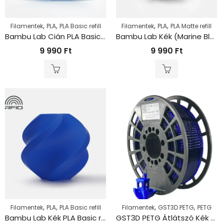
,
,
,
,
Filamentek
PLA
PLA Basic refill
Filamentek
PLA
PLA Matte refill
Bambu Lab Cián PLA Basic refill
Bambu Lab Kék (Marine Blue) PLA Matte refill
9 990
Ft
9 990
Ft
,
,
,
,
Filamentek
PLA
PLA Basic refill
Filamentek
GST3D PETG
PETG
Bambu Lab Kék PLA Basic refill
GST3D PETG Átlátszó Kék (1kg – 1,75mm)