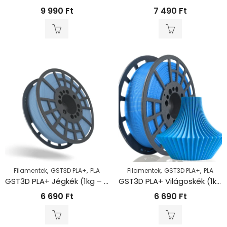
9 990
Ft
7 490
Ft
,
,
,
,
Filamentek
GST3D PLA+
PLA
Filamentek
GST3D PLA+
PLA
GST3D PLA+ Jégkék (1kg – 1,75mm)
GST3D PLA+ Világoskék (1kg – 1,75mm)
6 690
Ft
6 690
Ft