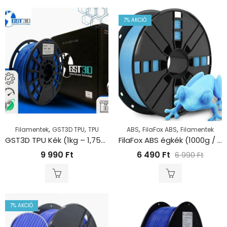
7
% AKCIÓ
,
,
,
,
Filamentek
GST3D TPU
TPU
ABS
FilaFox ABS
Filamentek
GST3D TPU Kék (1kg – 1,75mm)
FilaFox ABS égkék (1000g / 1,75mm)
9 990
Ft
6 490
Ft
6 990
Ft
7
% AKCIÓ