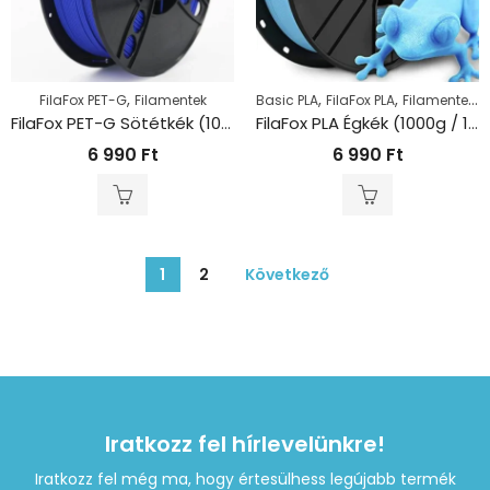
,
,
,
,
FilaFox PET-G
Filamentek
Basic PLA
FilaFox PLA
Filamentek
P
FilaFox PET-G Sötétkék (1000g / 1,75mm)
FilaFox PLA Égkék (1000g / 1,75mm)
6 990
Ft
6 990
Ft
1
2
Következő
Iratkozz fel hírlevelünkre!
Iratkozz fel még ma, hogy értesülhess legújabb termék