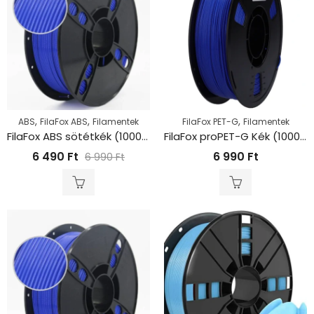
,
,
,
ABS
FilaFox ABS
Filamentek
FilaFox PET-G
Filamentek
FilaFox ABS sötétkék (1000g / 1,75mm)
FilaFox proPET-G Kék (1000g / 1,75mm)
6 490
Ft
6 990
Ft
6 990
Ft