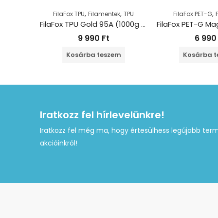
,
,
,
FilaFox TPU
Filamentek
TPU
FilaFox PET-G
FilaFox TPU Gold 95A (1000g / 1,75mm)
9 990
Ft
6 99
Kosárba teszem
Kosárba 
Iratkozz fel hírlevelünkre!
Iratkozz fel még ma, hogy értesülhess legújabb term
akcióinkról!