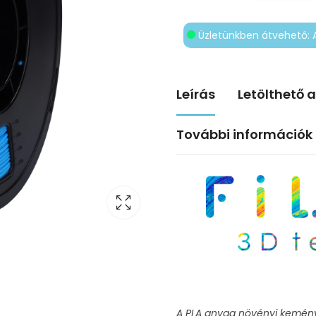
Üzletünkben átvehető: 
Leírás
Letölthető 
További információk
A PLA anyag növényi kemény