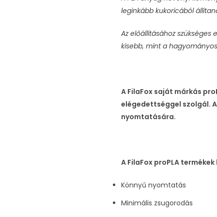
leginkább kukoricából állítan
Az előállításához szükséges
kisebb, mint a hagyományo
A FilaFox saját márkás pro
elégedettséggel szolgál. A
nyomtatására.
A FilaFox proPLA termékek 
Könnyű nyomtatás
Minimális zsugorodás