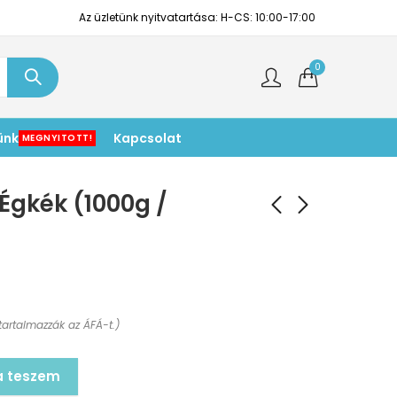
Az üzletünk nyitvatartása: H-CS: 10:00-17:00
0
ünk
Kapcsolat
MEGNYITOTT!
 Égkék (1000g /
tartalmazzák az ÁFÁ-t.)
a teszem