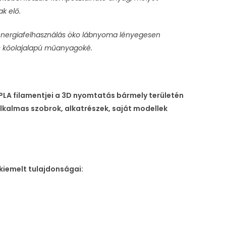
ak elő.
 energiafelhasználás öko lábnyoma lényegesen
s kőolajalapú műanyagoké.
PLA filamentjei a 3D nyomtatás bármely területén
lkalmas szobrok, alkatrészek, saját modellek
kiemelt tulajdonságai: