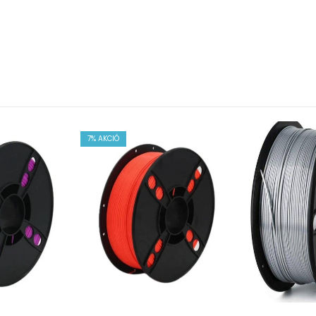
7
% AKCIÓ