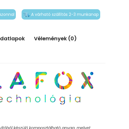
Azonnal
A várható szállítás 2-3 munkanap
adatlapok
Vélemények (0)
ítőből készülő komposztálható anyag, melyet