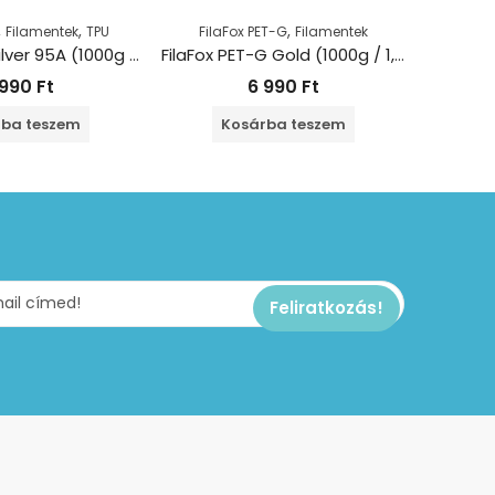
,
,
,
Filamentek
TPU
FilaFox PET-G
Filamentek
Fila
FilaFox TPU Silver 95A (1000g / 1,75mm)
FilaFox PET-G Gold (1000g / 1,75mm)
 990
Ft
6 990
Ft
ba teszem
Kosárba teszem
T