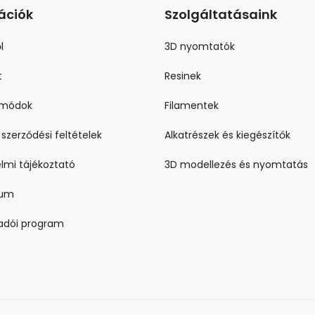
ációk
Szolgáltatásaink
l
3D nyomtatók
t
Resinek
i módok
Filamentek
 szerződési feltételek
Alkatrészek és kiegészítők
lmi tájékoztató
3D modellezés és nyomtatás
zum
ladói program