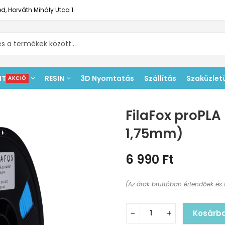
d, Horváth Mihály Utca 1.
NT
RESIN
3D Nyomtatás
Szállítás
Szaküzlet
AKCIÓ
FilaFox proPLA
1,75mm)
6 990
Ft
(Az árak bruttóban értendőek és 
Kosárb