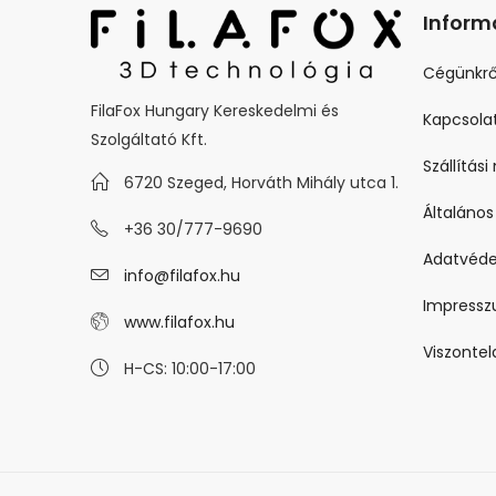
Inform
Cégünkrő
FilaFox Hungary Kereskedelmi és
Kapcsola
Szolgáltató Kft.
Szállítás
6720 Szeged, Horváth Mihály utca 1.
Általános
+36 30/777-9690
Adatvéde
info@filafox.hu
Impress
www.filafox.hu
Viszonte
H-CS: 10:00-17:00