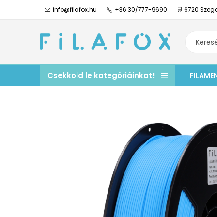
info@filafox.hu
+36 30/777-9690
🛒 6720 Szege
Csekkold le kategóriáinkat!
FILAME