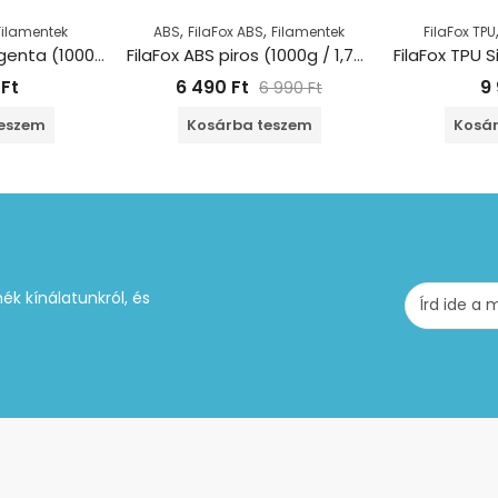
,
,
Filamentek
ABS
FilaFox ABS
Filamentek
FilaFox TPU
FilaFox PET-G Magenta (1000g / 1,75mm)
FilaFox ABS piros (1000g / 1,75mm)
0
Ft
6 490
Ft
9
6 990
Ft
teszem
Kosárba teszem
Kosár
ék kínálatunkról, és