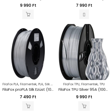
9 990
Ft
7 990
Ft
,
,
,
,
,
FilaFox PLA
Filamentek
PLA
Silk PLA
FilaFox TPU
Filamentek
TPU
FilaFox proPLA Silk Ezüst (1000g / 1,75mm)
FilaFox TPU Silver 95A (1000g / 1,75mm)
7 490
Ft
9 990
Ft