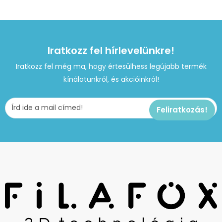
Iratkozz fel hírlevelünkre!
Iratkozz fel még ma, hogy értesülhess legújabb termék
kínálatunkról, és akcióinkról!