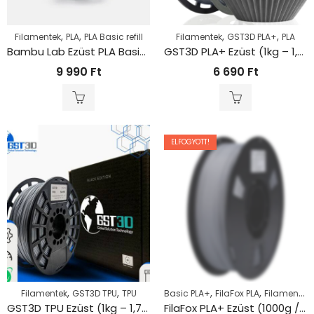
,
,
,
,
Filamentek
PLA
PLA Basic refill
Filamentek
GST3D PLA+
PLA
Bambu Lab Ezüst PLA Basic refill
GST3D PLA+ Ezüst (1kg – 1,75mm)
9 990
Ft
6 690
Ft
ELFOGYOTT!
,
,
,
,
Filamentek
GST3D TPU
TPU
Basic PLA+
FilaFox PLA
Filamentek
GST3D TPU Ezüst (1kg – 1,75mm)
FilaFox PLA+ Ezüst (1000g / 1,75mm)