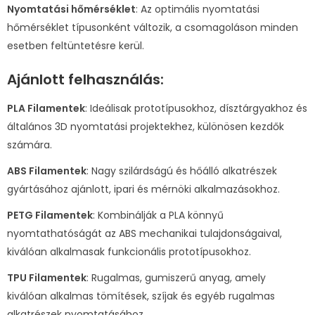
Nyomtatási hőmérséklet
: Az optimális nyomtatási
hőmérséklet típusonként változik, a csomagoláson minden
esetben feltüntetésre kerül.
Ajánlott felhasználás:
PLA Filamentek
: Ideálisak prototípusokhoz, dísztárgyakhoz és
általános 3D nyomtatási projektekhez, különösen kezdők
számára.
ABS Filamentek
: Nagy szilárdságú és hőálló alkatrészek
gyártásához ajánlott, ipari és mérnöki alkalmazásokhoz.
PETG Filamentek
: Kombinálják a PLA könnyű
nyomtathatóságát az ABS mechanikai tulajdonságaival,
kiválóan alkalmasak funkcionális prototípusokhoz.
TPU Filamentek
: Rugalmas, gumiszerű anyag, amely
kiválóan alkalmas tömítések, szíjak és egyéb rugalmas
alkatrészek nyomtatásához.