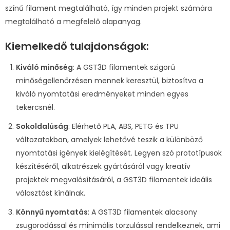
színű filament megtalálható, így minden projekt számára
megtalálható a megfelelő alapanyag.
Kiemelkedő tulajdonságok:
Kiváló minőség
: A GST3D filamentek szigorú
minőségellenőrzésen mennek keresztül, biztosítva a
kiváló nyomtatási eredményeket minden egyes
tekercsnél.
Sokoldalúság
: Elérhető PLA, ABS, PETG és TPU
változatokban, amelyek lehetővé teszik a különböző
nyomtatási igények kielégítését. Legyen szó prototípusok
készítéséről, alkatrészek gyártásáról vagy kreatív
projektek megvalósításáról, a GST3D filamentek ideális
választást kínálnak.
Könnyű nyomtatás
: A GST3D filamentek alacsony
zsugorodással és minimális torzulással rendelkeznek, ami