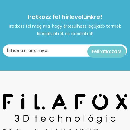
Iratkozz fel hírlevelünkre!
Iratkozz fel még ma, hogy értesülhess legújabb termék
kínálatunkról, és akcióinkról!