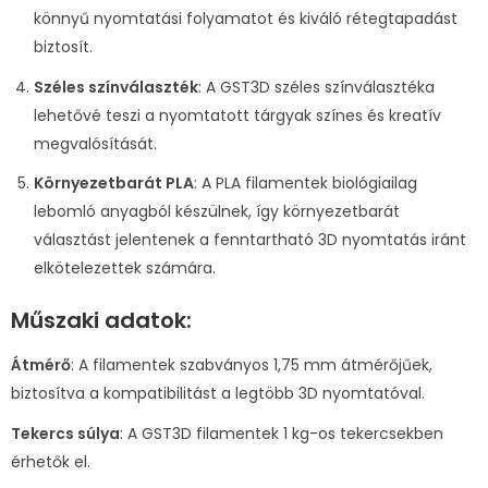
könnyű nyomtatási folyamatot és kiváló rétegtapadást
biztosít.
Széles színválaszték
: A GST3D széles színválasztéka
lehetővé teszi a nyomtatott tárgyak színes és kreatív
megvalósítását.
Környezetbarát PLA
: A PLA filamentek biológiailag
lebomló anyagból készülnek, így környezetbarát
választást jelentenek a fenntartható 3D nyomtatás iránt
elkötelezettek számára.
Műszaki adatok:
Átmérő
: A filamentek szabványos 1,75 mm átmérőjűek,
biztosítva a kompatibilitást a legtöbb 3D nyomtatóval.
Tekercs súlya
: A GST3D filamentek 1 kg-os tekercsekben
érhetők el.