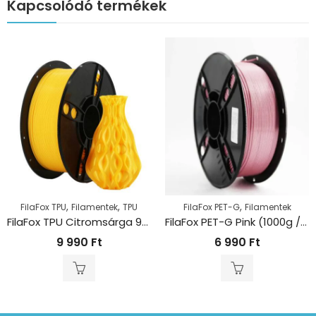
Kapcsolódó termékek
,
,
,
FilaFox TPU
Filamentek
TPU
FilaFox PET-G
Filamentek
FilaFox TPU Citromsárga 95A (1000g / 1,75mm)
FilaFox PET-G Pink (1000g / 1,75mm)
9 990
Ft
6 990
Ft