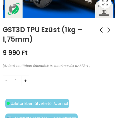
GST3D TPU Ezüst (1kg –
1,75mm)
9 990
Ft
(Az árak bruttóban értendőek és tartalmazzák az ÁFÁ-t.)
Üzletünkben átvehető: Azonnal