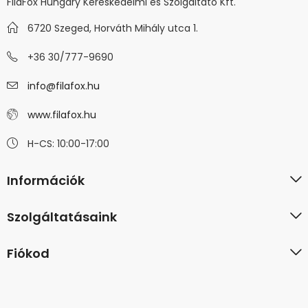
FilaFox Hungary Kereskedelmi és Szolgáltató Kft.
6720 Szeged, Horváth Mihály utca 1.
+36 30/777-9690
info@filafox.hu
www.filafox.hu
H-CS: 10:00-17:00
Információk
Szolgáltatásaink
Fiókod