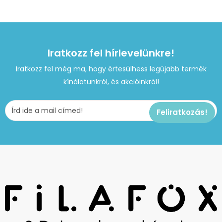
Iratkozz fel hírlevelünkre!
Iratkozz fel még ma, hogy értesülhess legújabb termék
kínálatunkról, és akcióinkról!