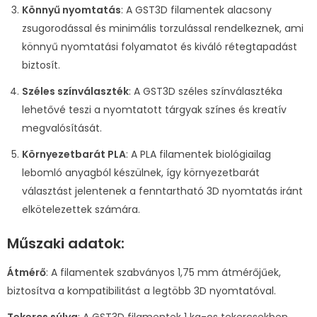
Könnyű nyomtatás
: A GST3D filamentek alacsony
zsugorodással és minimális torzulással rendelkeznek, ami
könnyű nyomtatási folyamatot és kiváló rétegtapadást
biztosít.
Széles színválaszték
: A GST3D széles színválasztéka
lehetővé teszi a nyomtatott tárgyak színes és kreatív
megvalósítását.
Környezetbarát PLA
: A PLA filamentek biológiailag
lebomló anyagból készülnek, így környezetbarát
választást jelentenek a fenntartható 3D nyomtatás iránt
elkötelezettek számára.
Műszaki adatok:
Átmérő
: A filamentek szabványos 1,75 mm átmérőjűek,
biztosítva a kompatibilitást a legtöbb 3D nyomtatóval.
Tekercs súlya
: A GST3D filamentek 1 kg-os tekercsekben