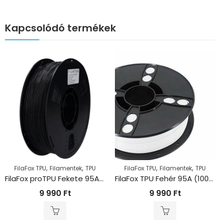
Kapcsolódó termékek
,
,
,
,
FilaFox TPU
Filamentek
TPU
FilaFox TPU
Filamentek
TPU
FilaFox proTPU Fekete 95A (1000g / 1,75mm)
FilaFox TPU Fehér 95A (1000g / 1,75mm)
9 990
Ft
9 990
Ft