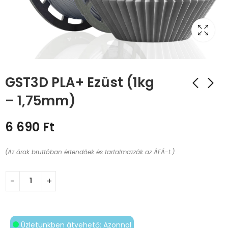
GST3D PLA+ Ezüst (1kg
– 1,75mm)
6 690
Ft
(Az árak bruttóban értendőek és tartalmazzák az ÁFÁ-t.)
Üzletünkben átvehető: Azonnal