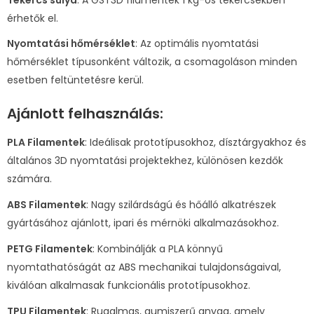
érhetők el.
Nyomtatási hőmérséklet
: Az optimális nyomtatási
hőmérséklet típusonként változik, a csomagoláson minden
esetben feltüntetésre kerül.
Ajánlott felhasználás:
PLA Filamentek
: Ideálisak prototípusokhoz, dísztárgyakhoz és
általános 3D nyomtatási projektekhez, különösen kezdők
számára.
ABS Filamentek
: Nagy szilárdságú és hőálló alkatrészek
gyártásához ajánlott, ipari és mérnöki alkalmazásokhoz.
PETG Filamentek
: Kombinálják a PLA könnyű
nyomtathatóságát az ABS mechanikai tulajdonságaival,
kiválóan alkalmasak funkcionális prototípusokhoz.
TPU Filamentek
: Rugalmas, gumiszerű anyag, amely