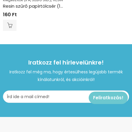
Resin szűrő papírtölcsér (1db)
160
Ft
Iratkozz fel hírlevelünkre!
Iratkozz fel még ma, hogy értesülhess legújabb termék
kínálatunkról, és akcióinkról!