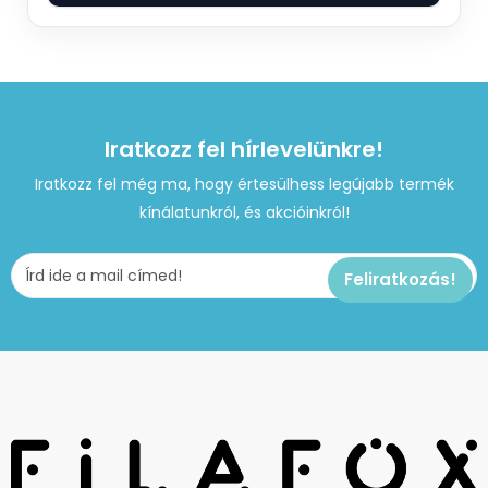
Iratkozz fel hírlevelünkre!
Iratkozz fel még ma, hogy értesülhess legújabb termék
kínálatunkról, és akcióinkról!