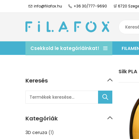
info@filafox.hu
+36 30/777-9690
🛒 6720 Szege
Csekkold le kategóriáinkat!
FILAME
Silk PLA
Keresés
Kategóriák
3D ceruza
(1)