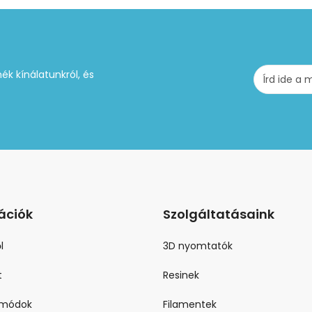
ék kínálatunkról, és
ációk
Szolgáltatásaink
l
3D nyomtatók
t
Resinek
i módok
Filamentek