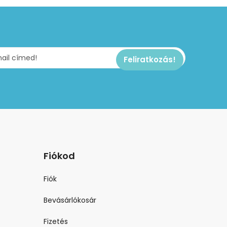
Fiókod
Fiók
Bevásárlókosár
Fizetés