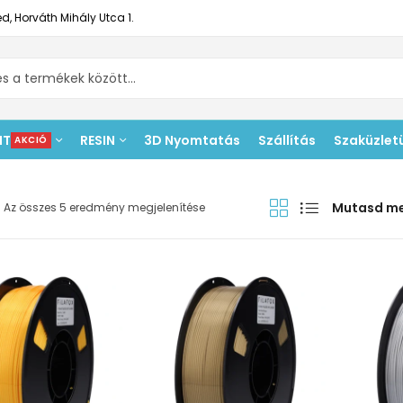
d, Horváth Mihály Utca 1.
NT
RESIN
3D Nyomtatás
Szállítás
Szaküzlet
AKCIÓ
Mutasd m
Az összes 5 eredmény megjelenítése