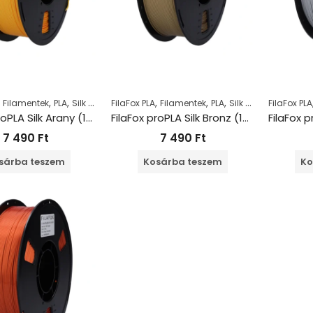
,
,
,
,
,
,
Filamentek
PLA
Silk PLA
FilaFox PLA
Filamentek
PLA
Silk PLA
FilaFox PLA
FilaFox proPLA Silk Arany (1000g / 1,75mm)
FilaFox proPLA Silk Bronz (1000g / 1,75mm)
7 490
Ft
7 490
Ft
sárba teszem
Kosárba teszem
Ko