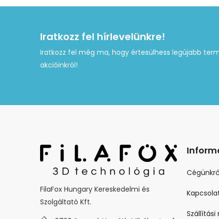
Iratkozz fel hírlevelünkre!
Iratkozz fel még ma, hogy értesülhess legújabb term
akcióinkról!
Inform
Cégünkrő
FilaFox Hungary Kereskedelmi és
Kapcsola
Szolgáltató Kft.
Szállítás