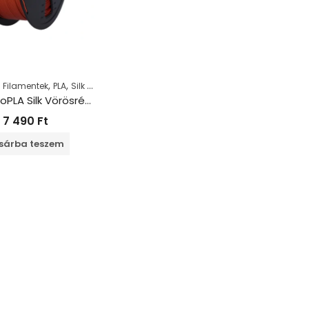
,
,
,
Filamentek
PLA
Silk PLA
FilaFox proPLA Silk Vörösréz (1000g / 1,75mm)
7 490
Ft
sárba teszem