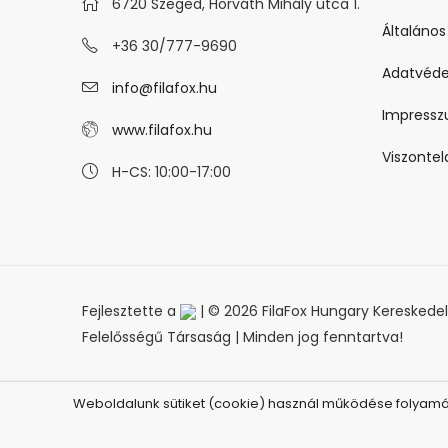
6720 Szeged, Horváth Mihály utca 1.
Általános
+36 30/777-9690
Adatvéde
info@filafox.hu
Impress
www.filafox.hu
Viszonte
H-CS: 10:00-17:00
Fejlesztette a
| © 2026 FilaFox Hungary Kereskedelm
Felelősségű Társaság | Minden jog fenntartva!
Weboldalunk sütiket (cookie) használ működése folyamán,