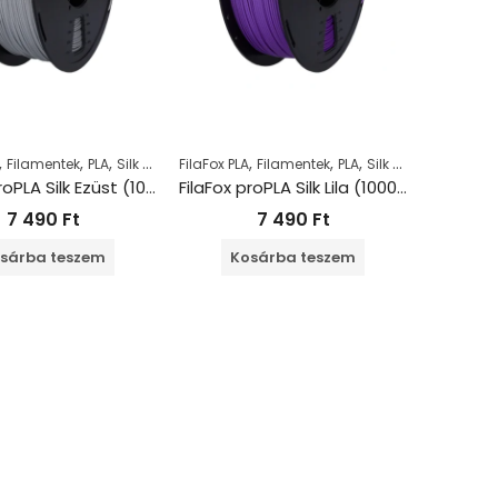
,
,
,
,
,
,
Filamentek
PLA
Silk PLA
FilaFox PLA
Filamentek
PLA
Silk PLA
FilaFox proPLA Silk Ezüst (1000g / 1,75mm)
FilaFox proPLA Silk Lila (1000g / 1,75mm)
7 490
Ft
7 490
Ft
sárba teszem
Kosárba teszem