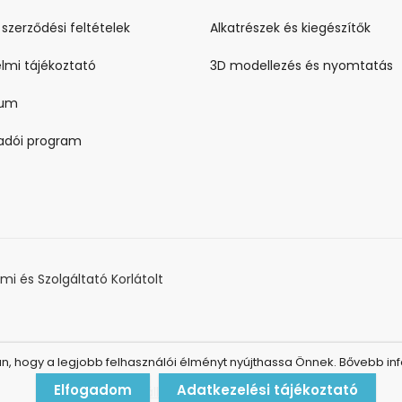
 szerződési feltételek
Alkatrészek és kiegészítők
lmi tájékoztató
3D modellezés és nyomtatás
zum
ladói program
i és Szolgáltató Korlátolt
 hogy a legjobb felhasználói élményt nyújthassa Önnek. Bővebb inf
Elfogadom
Adatkezelési tájékoztató
Elállás a szerződéstől