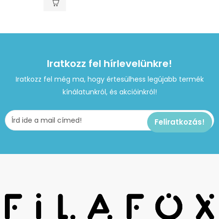
Iratkozz fel hírlevelünkre!
Iratkozz fel még ma, hogy értesülhess legújabb termék
kínálatunkról, és akcióinkról!