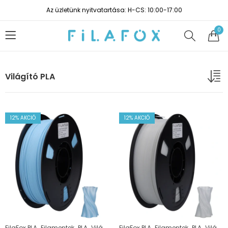
Az üzletünk nyitvatartása: H-CS: 10:00-17:00
0
Világító PLA
12
% AKCIÓ
12
% AKCIÓ
,
,
,
,
,
,
FilaFox PLA
Filamentek
PLA
Világító PLA
FilaFox PLA
Filamentek
PLA
Világító PLA