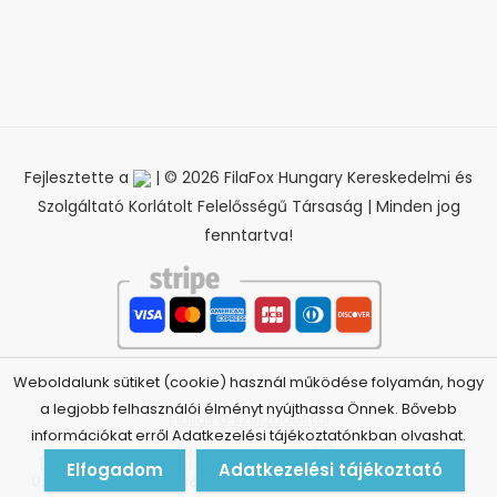
Fejlesztette a
| © 2026 FilaFox Hungary Kereskedelmi és
Szolgáltató Korlátolt Felelősségű Társaság | Minden jog
fenntartva!
Weboldalunk sütiket (cookie) használ működése folyamán, hogy
a legjobb felhasználói élményt nyújthassa Önnek. Bővebb
Elállás a szerződéstől
információkat erről Adatkezelési tájékoztatónkban olvashat.
0
Elfogadom
Adatkezelési tájékoztató
Üzlet
Szűrők
Kosár
Fiók