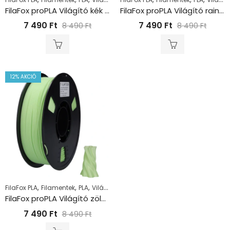
FilaFox proPLA Világító kék (1000g / 1,75mm)
FilaFox proPLA Világító rainbow (1000g / 1,75mm)
7 490
Ft
7 490
Ft
8 490
Ft
8 490
Ft
12
% AKCIÓ
,
,
,
FilaFox PLA
Filamentek
PLA
Világító PLA
FilaFox proPLA Világító zöld (1000g / 1,75mm)
7 490
Ft
8 490
Ft