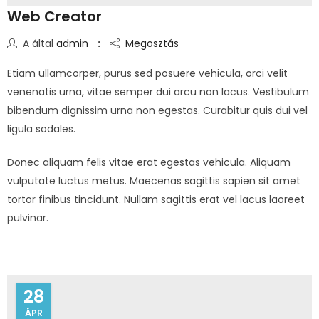
Web Creator
A által
admin
Megosztás
Etiam ullamcorper, purus sed posuere vehicula, orci velit
venenatis urna, vitae semper dui arcu non lacus. Vestibulum
bibendum dignissim urna non egestas. Curabitur quis dui vel
ligula sodales.
Donec aliquam felis vitae erat egestas vehicula. Aliquam
vulputate luctus metus. Maecenas sagittis sapien sit amet
tortor finibus tincidunt. Nullam sagittis erat vel lacus laoreet
pulvinar.
28
ÁPR