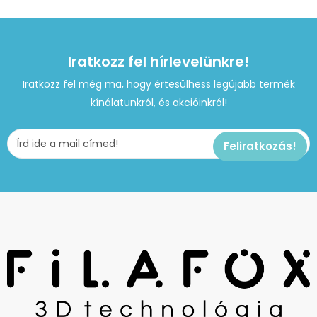
Iratkozz fel hírlevelünkre!
Iratkozz fel még ma, hogy értesülhess legújabb termék
kínálatunkról, és akcióinkról!