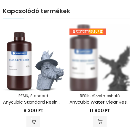
Kapcsolódó termékek
ELFOGYOTT!
FEATURED
,
,
RESIN
Standard
RESIN
Vízzel mosható
Anycubic Standard Resin – Szürke (1kg)
Anycubic Water Clear Resin – Fekete (1kg)
9 300
Ft
11 900
Ft