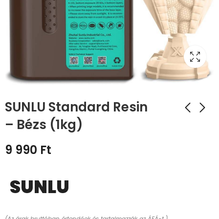
SUNLU Standard Resin
– Bézs (1kg)
9 990
Ft
SUNLU
(Az árak bruttóban értendőek és tartalmazzák az ÁFÁ-t.)