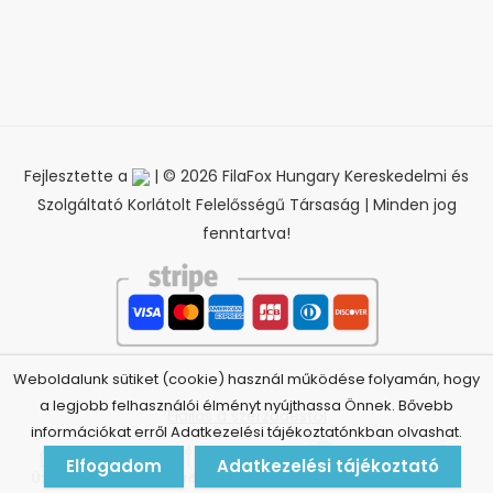
Fejlesztette a
| © 2026 FilaFox Hungary Kereskedelmi és
Szolgáltató Korlátolt Felelősségű Társaság | Minden jog
fenntartva!
Weboldalunk sütiket (cookie) használ működése folyamán, hogy
a legjobb felhasználói élményt nyújthassa Önnek. Bővebb
Elállás a szerződéstől
információkat erről Adatkezelési tájékoztatónkban olvashat.
0
Elfogadom
Adatkezelési tájékoztató
Üzlet
Szűrők
Kosár
Fiók