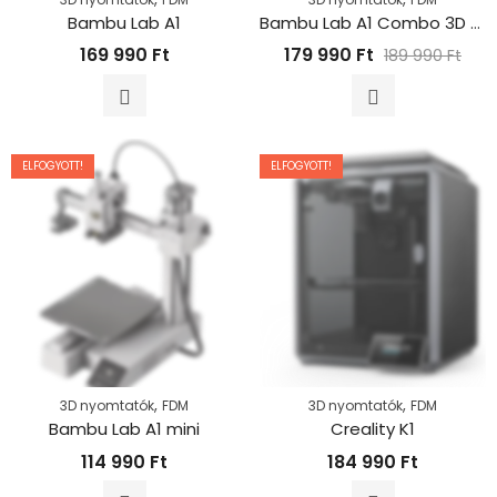
Bambu Lab A1
Bambu Lab A1 Combo 3D Nyomtató
169 990
Ft
179 990
Ft
189 990
Ft
ELFOGYOTT!
ELFOGYOTT!
,
,
3D nyomtatók
FDM
3D nyomtatók
FDM
Bambu Lab A1 mini
Creality K1
114 990
Ft
184 990
Ft