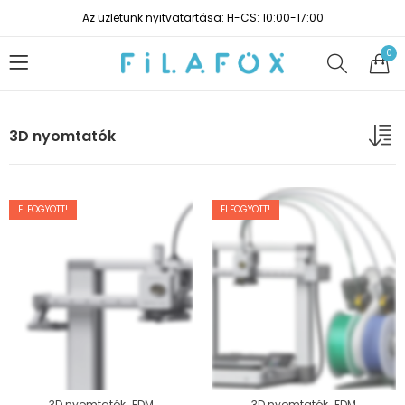
Az üzletünk nyitvatartása: H-CS: 10:00-17:00
0
3D nyomtatók
ELFOGYOTT!
ELFOGYOTT!
,
,
3D nyomtatók
FDM
3D nyomtatók
FDM