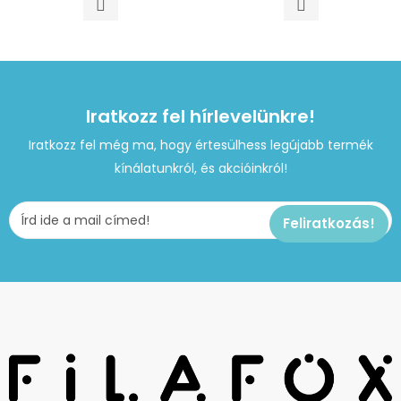
Iratkozz fel hírlevelünkre!
Iratkozz fel még ma, hogy értesülhess legújabb termék
kínálatunkról, és akcióinkról!