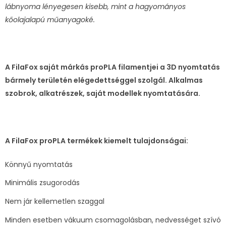
lábnyoma lényegesen kisebb, mint a hagyományos
kőolajalapú műanyagoké.
A FilaFox saját márkás proPLA filamentjei a 3D nyomtatás
bármely területén elégedettséggel szolgál. Alkalmas
szobrok, alkatrészek, saját modellek nyomtatására.
A FilaFox proPLA termékek kiemelt tulajdonságai:
Könnyű nyomtatás
Minimális zsugorodás
Nem jár kellemetlen szaggal
Minden esetben vákuum csomagolásban, nedvességet szívó