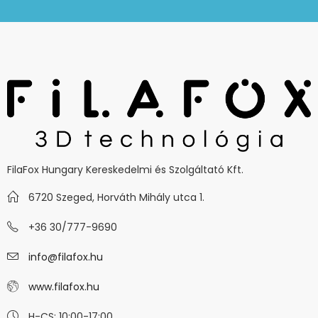
FilaFox Hungary Kereskedelmi és Szolgáltató Kft.
6720 Szeged, Horváth Mihály utca 1.
+36 30/777-9690
info@filafox.hu
www.filafox.hu
H-CS: 10:00-17:00