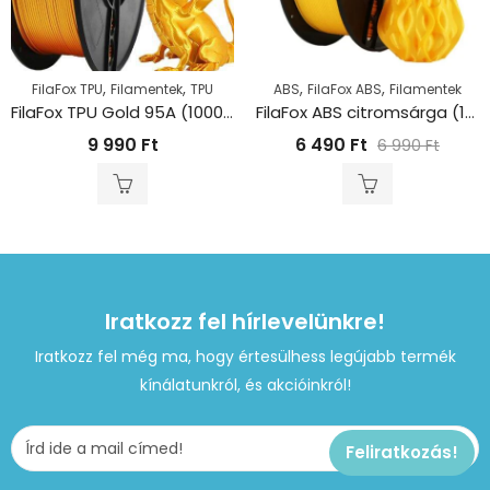
,
,
,
,
FilaFox TPU
Filamentek
TPU
ABS
FilaFox ABS
Filamentek
FilaFox TPU Gold 95A (1000g / 1,75mm)
FilaFox ABS citromsárga (1000g / 1,75mm)
9 990
Ft
6 490
Ft
6 990
Ft
Iratkozz fel hírlevelünkre!
Iratkozz fel még ma, hogy értesülhess legújabb termék
kínálatunkról, és akcióinkról!