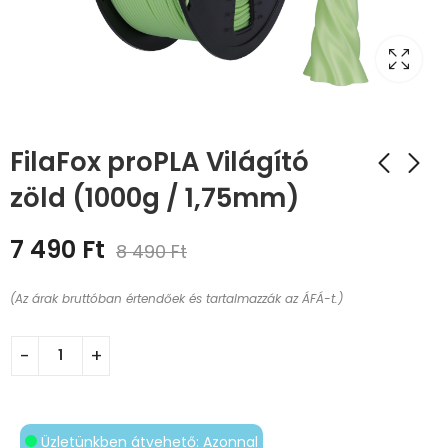
FilaFox proPLA Világító
zöld (1000g / 1,75mm)
7 490
Ft
8 490
Ft
(Az árak bruttóban értendőek és tartalmazzák az ÁFÁ-t.)
Üzletünkben átvehető: Azonnal