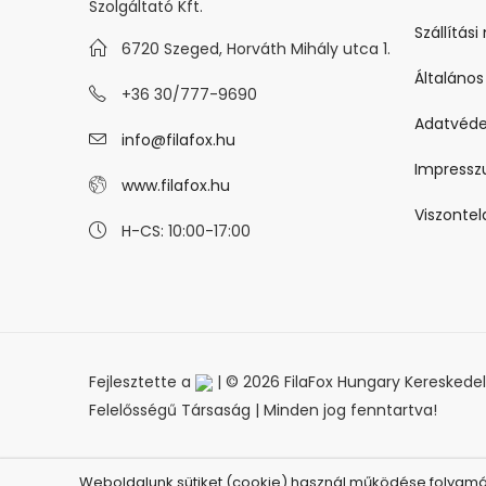
Szolgáltató Kft.
Szállítás
6720 Szeged, Horváth Mihály utca 1.
Általános
+36 30/777-9690
Adatvéde
info@filafox.hu
Impress
www.filafox.hu
Viszonte
H-CS: 10:00-17:00
Fejlesztette a
| © 2026 FilaFox Hungary Kereskedelm
Felelősségű Társaság | Minden jog fenntartva!
Weboldalunk sütiket (cookie) használ működése folyamán,