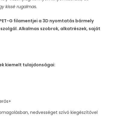
gy kissé rugalmas.
oPET-G filamentjei a 3D nyomtatás bármely
szolgál. Alkalmas szobrok, alkatrészek, saját
ek kiemelt tulajdonságai:
 erős+
magolásban, nedvességet szívó kiegészítővel