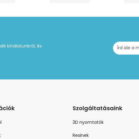
ék kínálatunkról, és
ációk
Szolgáltatásaink
l
3D nyomtatók
t
Resinek