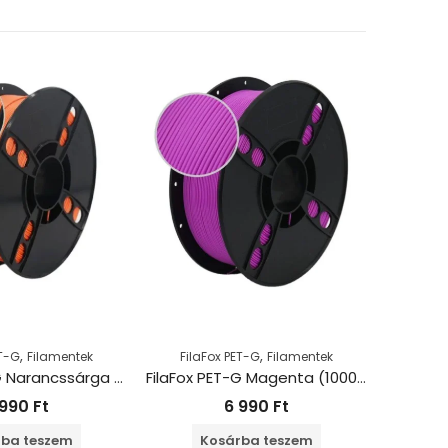
,
,
ET-G
Filamentek
FilaFox PET-G
Filamentek
FilaF
FilaFox PET-G Narancssárga (1000g / 1,75mm)
FilaFox PET-G Magenta (1000g / 1,75mm)
 990
Ft
6 990
Ft
ba teszem
Kosárba teszem
K