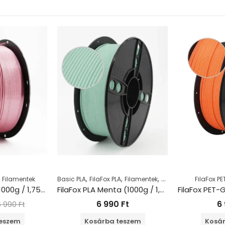
,
,
,
,
Filamentek
Basic PLA
FilaFox PLA
Filamentek
PLA
FilaFox P
FilaFox ABS pink (1000g / 1,75mm)
FilaFox PLA Menta (1000g / 1,75mm)
6 990
Ft
6
6 990
Ft
teszem
Kosárba teszem
Kosár