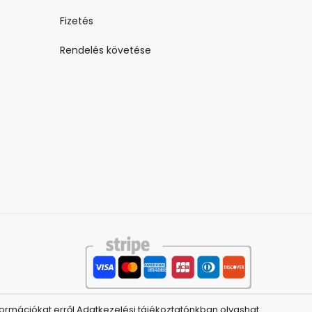
Fizetés
Rendelés követése
ormációkat erről Adatkezelési tájékoztatónkban olvashat.