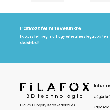
Iratkozz fel hírlevelünkre!
Iratkozz fel még ma, hogy értesülhess legújabb term
akcióinkról!
Inform
Cégünkrő
FilaFox Hungary Kereskedelmi és
Kapcsola