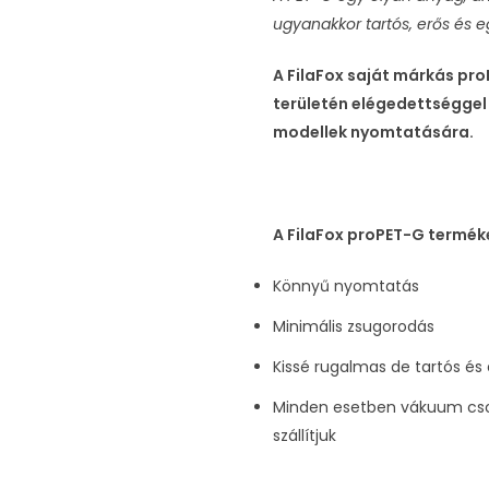
ugyanakkor tartós, erős és e
A FilaFox saját márkás pr
területén elégedettséggel 
modellek nyomtatására.
A FilaFox proPET-G termék
Könnyű nyomtatás
Minimális zsugorodás
Kissé rugalmas de tartós és
Minden esetben vákuum cso
szállítjuk