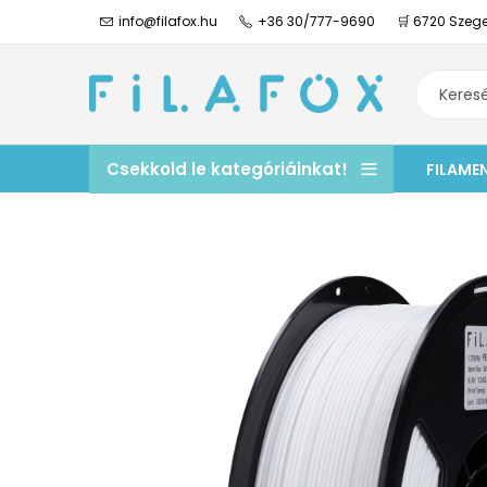
info@filafox.hu
+36 30/777-9690
🛒 6720 Szege
Csekkold le kategóriáinkat!
FILAME