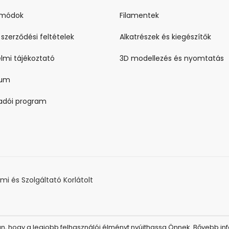
i módok
Filamentek
 szerződési feltételek
Alkatrészek és kiegészítők
lmi tájékoztató
3D modellezés és nyomtatás
zum
ladói program
i és Szolgáltató Korlátolt
 hogy a legjobb felhasználói élményt nyújthassa Önnek. Bővebb inf