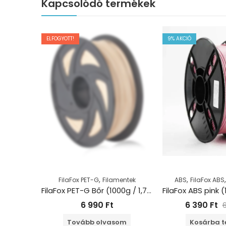
Kapcsolódó termékek
ELFOGYOTT!
9
% AKCIÓ
,
,
FilaFox PET-G
Filamentek
ABS
FilaFox ABS
FilaFox PET-G Bőr (1000g / 1,75mm)
6 990
Ft
6 390
Ft
Tovább olvasom
Kosárba 