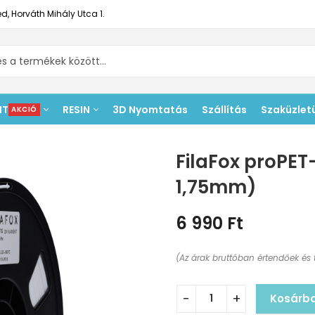
d, Horváth Mihály Utca 1.
NT
RESIN
3D Nyomtatás
Szállítás
Szaküzlet
AKCIÓ
FilaFox proPET
1,75mm)
6 990
Ft
(Az árak bruttóban értendőek és 
Kosárb