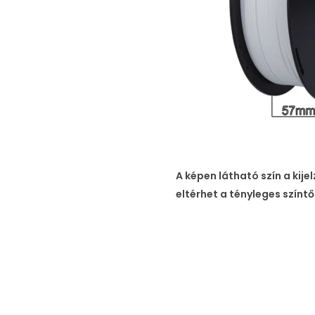
A képen látható szín a kij
eltérhet a tényleges színtől