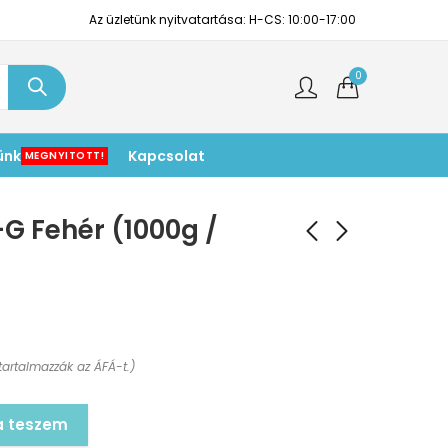
Az üzletünk nyitvatartása: H-CS: 10:00-17:00
0
ünk
Kapcsolat
MEGNYITOTT!
-G Fehér (1000g /
tartalmazzák az ÁFÁ-t.)
a teszem