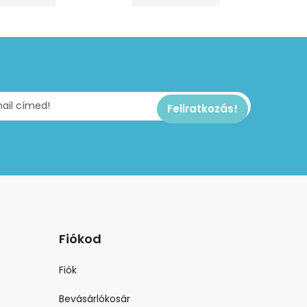
Fiókod
Fiók
Bevásárlókosár