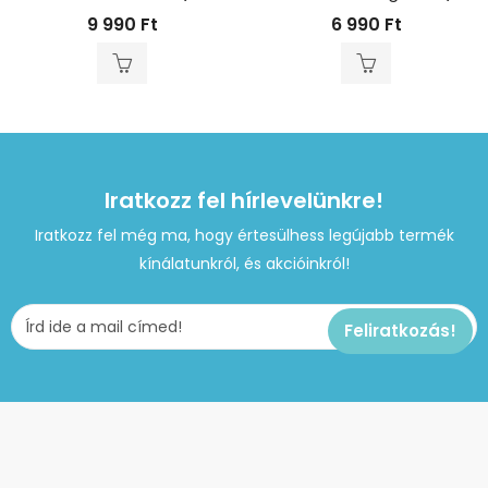
9 990
Ft
6 990
Ft
Iratkozz fel hírlevelünkre!
Iratkozz fel még ma, hogy értesülhess legújabb termék
kínálatunkról, és akcióinkról!