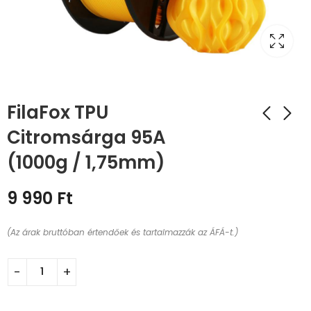
FilaFox TPU
Citromsárga 95A
(1000g / 1,75mm)
9 990
Ft
(Az árak bruttóban értendőek és tartalmazzák az ÁFÁ-t.)