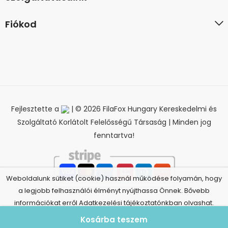
Fiókod
Fejlesztette a
| © 2026 FilaFox Hungary Kereskedelmi és
Szolgáltató Korlátolt Felelősségű Társaság | Minden jog
fenntartva!
Weboldalunk sütiket (cookie) használ működése folyamán, hogy
a legjobb felhasználói élményt nyújthassa Önnek. Bővebb
információkat erről Adatkezelési tájékoztatónkban olvashat.
Elfogadom
Adatkezelési tájékoztató
Kosárba teszem
Elállás a szerződéstől