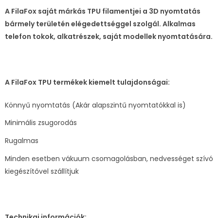
A FilaFox saját márkás TPU filamentjei a 3D nyomtatás
bármely területén elégedettséggel szolgál. Alkalmas
telefon tokok, alkatrészek, saját modellek nyomtatására.
A FilaFox TPU termékek kiemelt tulajdonságai:
Könnyű nyomtatás (Akár alapszintű nyomtatókkal is)
Minimális zsugorodás
Rugalmas
Minden esetben vákuum csomagolásban, nedvességet szívó
kiegészítővel szállítjuk
Technikai információk: