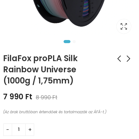
FilaFox proPLA Silk
Rainbow Universe
(1000g / 1,75mm)
7 990
Ft
8 990
Ft
(Az árak bruttóban értendőek és tartalmazzák az ÁFÁ-t.)