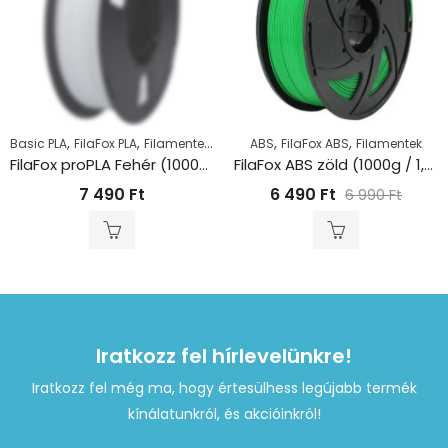
,
,
,
,
,
Basic PLA
FilaFox PLA
Filamentek
PLA
ABS
FilaFox ABS
Filamentek
FilaFox proPLA Fehér (1000g / 1,75mm)
FilaFox ABS zöld (1000g / 1,75mm)
7 490
Ft
6 490
Ft
6 990
Ft
Iratkozz fel hírlevelünkre!
Iratkozz fel még ma, hogy értesülhess legújabb termék
kínálatunkról, és akcióinkról!