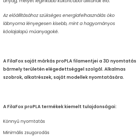
anyag, melyet leginkább kukoricából állítanak elő.
Az előállításához szükséges energiafelhasználás öko
lábnyoma lényegesen kisebb, mint a hagyományos
kőolajalapú műanyagoké.
A FilaFox saját márkás proPLA filamentjei a 3D nyomtatás
bármely területén elégedettséggel szolgál. Alkalmas
szobrok, alkatrészek, saját modellek nyomtatására.
A FilaFox proPLA termékek kiemelt tulajdonságai:
Könnyű nyomtatás
Minimális zsugorodás