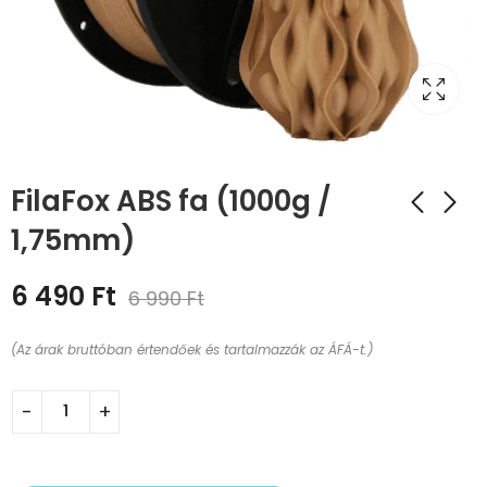
FilaFox ABS fa (1000g /
1,75mm)
6 490
Ft
6 990
Ft
(Az árak bruttóban értendőek és tartalmazzák az ÁFÁ-t.)