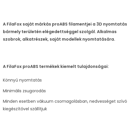
A FilaFox saját márkás proABS filamentjei a 3D nyomtatás
bármely területén elégedettséggel szolgál. Alkalmas
szobrok, alkatrészek, saját modellek nyomtatására.
A FilaFox proABS termékek kiemelt tulajdonságai:
Könnyű nyomtatás
Minimális zsugorodás
Minden esetben vákuum csomagolásban, nedvességet szívó
kiegészítővel szállítjuk