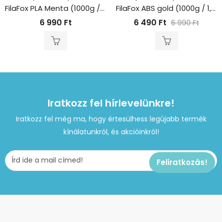
FilaFox PLA Menta (1000g / 1,75mm)
FilaFox ABS gold (1000g / 1,75mm)
6 990
Ft
6 490
Ft
6 990
Ft
Iratkozz fel hírlevelünkre!
Iratkozz fel még ma, hogy értesülhess legújabb termék
kínálatunkról, és akcióinkról!