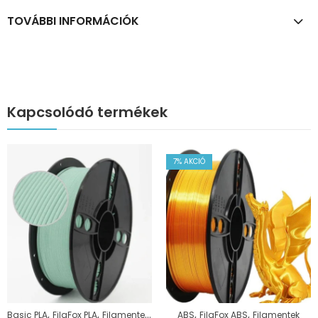
TOVÁBBI INFORMÁCIÓK
Kapcsolódó termékek
7
% AKCIÓ
,
,
,
,
,
Basic PLA
FilaFox PLA
Filamentek
PLA
ABS
FilaFox ABS
Filamentek