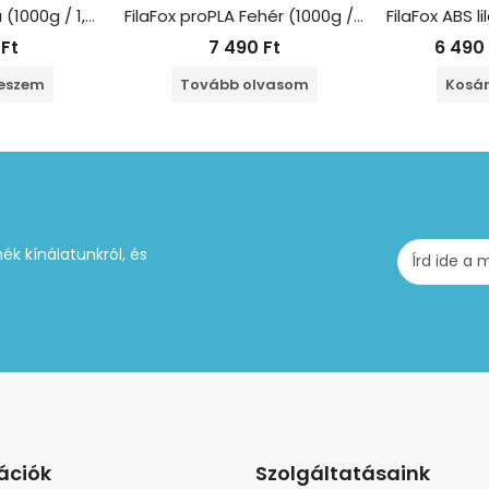
FilaFox PLA Menta (1000g / 1,75mm)
FilaFox proPLA Fehér (1000g / 1,75mm)
0
Ft
7 490
Ft
6 490
teszem
Tovább olvasom
Kosár
ék kínálatunkról, és
ációk
Szolgáltatásaink