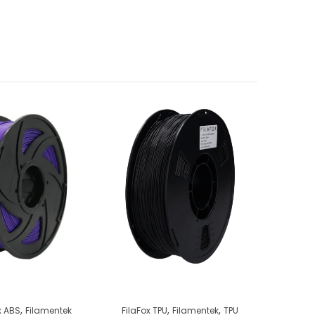
7
% AKCIÓ
,
,
,
,
x ABS
Filamentek
FilaFox TPU
Filamentek
TPU
ABS
F