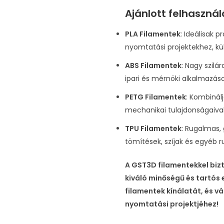
Ajánlott felhasznál
PLA Filamentek
: Ideálisak 
nyomtatási projektekhez, k
ABS Filamentek
: Nagy szilá
ipari és mérnöki alkalmazás
PETG Filamentek
: Kombinál
mechanikai tulajdonságaival
TPU Filamentek
: Rugalmas,
tömítések, szíjak és egyéb
A GST3D filamentekkel bizt
kiváló minőségű és tartós
filamentek kínálatát, és v
nyomtatási projektjéhez!