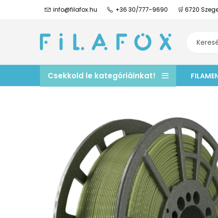
info@filafox.hu
+36 30/777-9690
🛒 6720 Szege
Csekkold le kategóriáinkat!
FILAME