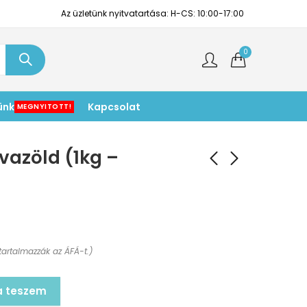
Az üzletünk nyitvatartása: H-CS: 10:00-17:00
0
ünk
Kapcsolat
MEGNYITOTT!
vazöld (1kg –
tartalmazzák az ÁFÁ-t.)
a teszem