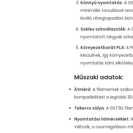
Könnyű nyomtatás
: A G
minimális torzulással re
kiváló rétegtapadást bizto
Széles színválaszték
: A
nyomtatott tárgyak színe
Környezetbarát PLA
: A 
készülnek, így környezet
nyomtatás iránt elkötele
Műszaki adatok:
Átmérő
: A filamentek szab
kompatibilitást a legtöbb 3
Tekercs súlya
: A GST3D fil
Nyomtatási hőmérséklet
: 
változik, a csomagoláson mi