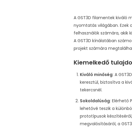
A GST3D filamentek kiváló 
nyomtatás világában. Ezek a
felhasználók számára, akik 
A GST3D kínálatában számos
projekt számára megtalálha
Kiemelkedő tulajd
Kiváló minőség
: A GST3
keresztül, biztosítva a 
tekercsnél.
Sokoldalúság
: Elérhető
lehetővé teszik a különb
prototípusok készítéséről
megvalósításáról, a GST3D