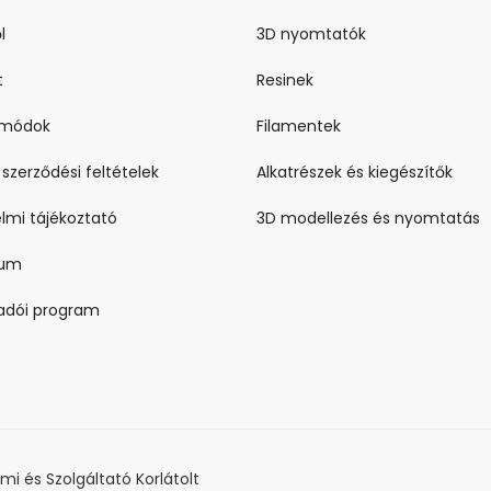
l
3D nyomtatók
t
Resinek
i módok
Filamentek
 szerződési feltételek
Alkatrészek és kiegészítők
lmi tájékoztató
3D modellezés és nyomtatás
zum
ladói program
i és Szolgáltató Korlátolt