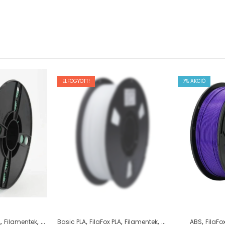
ELFOGYOTT!
7
% AKCIÓ
,
,
,
,
,
,
A
Filamentek
PLA
Basic PLA
FilaFox PLA
Filamentek
PLA
ABS
FilaFo