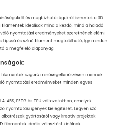
minőségükről és megbízhatóságukról ismertek a 3D
 filamentek ideálisak mind a kezdő, mind a haladó
kiváló nyomtatási eredményeket szeretnének elérni.
 típusú és színű filament megtalálható, így minden
tó a megfelelő alapanyag.
onságok:
D filamentek szigorú minőségellenőrzésen mennek
kiváló nyomtatási eredményeket minden egyes
 PLA, ABS, PETG és TPU változatokban, amelyek
öző nyomtatási igények kielégítését. Legyen szó
, alkatrészek gyártásáról vagy kreatív projektek
 filamentek ideális választást kínálnak.