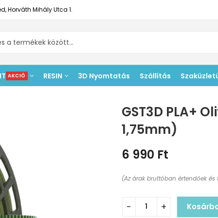
d, Horváth Mihály Utca 1.
NT
RESIN
3D Nyomtatás
Szállítás
Szaküzlet
AKCIÓ
GST3D PLA+ Oli
1,75mm)
6 990
Ft
(Az árak bruttóban értendőek és 
Kosárb