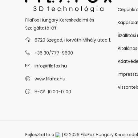
Cégünkrő
FilaFox Hungary Kereskedelmi és
Kapcsola
Szolgáltató Kft.
Szállítás
6720 Szeged, Horváth Mihály utca 1.
Általános
+36 30/777-9690
Adatvéde
info@filafox.hu
Impress
www.filafox.hu
Viszonte
H-CS: 10:00-17:00
Fejlesztette a
| © 2026 FilaFox Hungary Kereskedelm