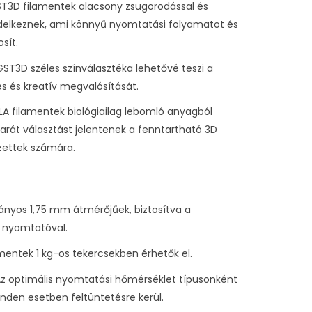
ST3D filamentek alacsony zsugorodással és
ndelkeznek, ami könnyű nyomtatási folyamatot és
sít.
 GST3D széles színválasztéka lehetővé teszi a
s és kreatív megvalósítását.
PLA filamentek biológiailag lebomló anyagból
barát választást jelentenek a fenntartható 3D
zettek számára.
ványos 1,75 mm átmérőjűek, biztosítva a
D nyomtatóval.
amentek 1 kg-os tekercsekben érhetők el.
Az optimális nyomtatási hőmérséklet típusonként
nden esetben feltüntetésre kerül.