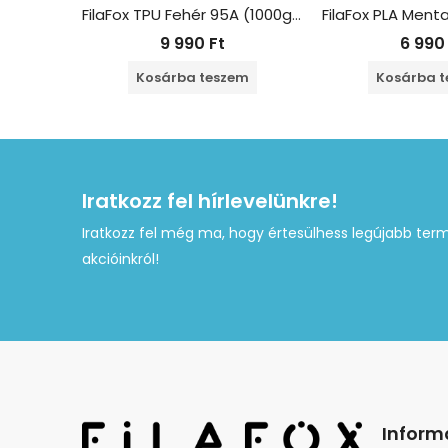
FilaFox TPU Fehér 95A (1000g / 1,75mm)
9 990
Ft
6 99
Kosárba teszem
Kosárba 
Iratkozz fel hírlevelünkre!
Iratkozz fel még ma, hogy értesülhess legújabb term
akcióinkról!
Inform