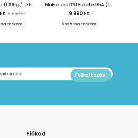
FilaFox ABS lila (1000g / 1,75mm)
FilaFox proTPU Fekete 95A (1000g / 1,75mm)
Ft
9 990
Ft
6
6 990
Ft
ba teszem
Kosárba teszem
K
Fiókod