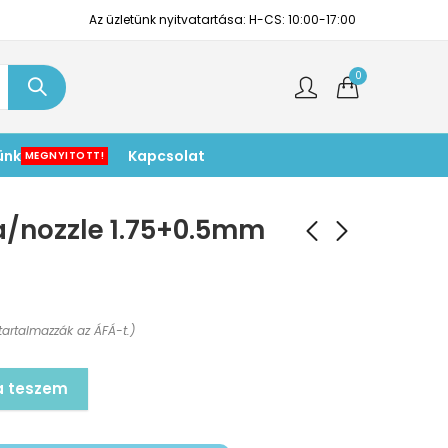
Az üzletünk nyitvatartása: H-CS: 10:00-17:00
0
ünk
Kapcsolat
MEGNYITOTT!
a/nozzle 1.75+0.5mm
tartalmazzák az ÁFÁ-t.)
a teszem