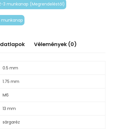
2-3 munkanap (Megrendeléstől)
-5 munkanap
adatlapok
Vélemények (0)
0.5 mm
1.75 mm
M6
13 mm
sárgaréz