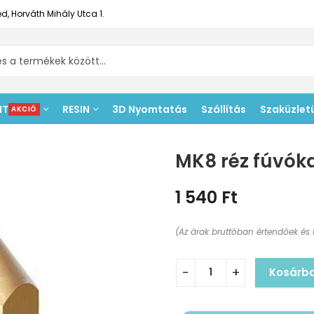
d, Horváth Mihály Utca 1.
NT
RESIN
3D Nyomtatás
Szállítás
Szaküzlet
AKCIÓ
MK8 réz fúvók
1 540
Ft
(Az árak bruttóban értendőek és 
Kosárb