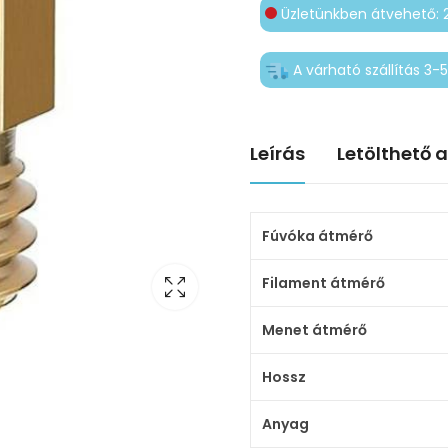
Üzletünkben átvehető: 
A várható szállítás 3
Leírás
Letölthető 
Fúvóka átmérő
Filament átmérő
Menet átmérő
Hossz
Anyag