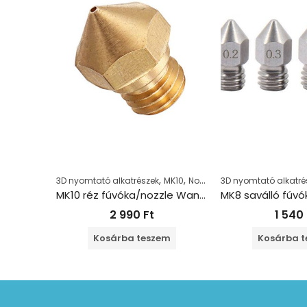
,
,
3D nyomtató alkatrészek
MK10
Nozzle
3D nyomtató alkatré
MK10 réz fúvóka/nozzle Wanhao 1.75+0.4mm
2 990
Ft
1 540
Kosárba teszem
Kosárba 