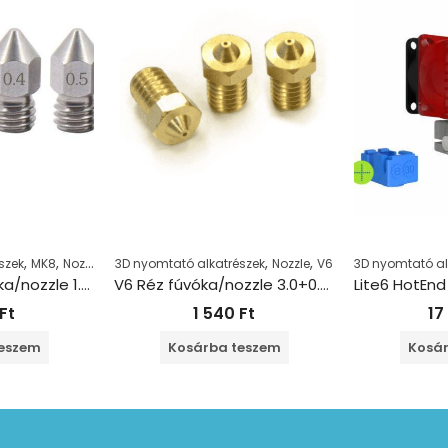
,
,
,
,
szek
MK8
Nozzle
3D nyomtató alkatrészek
Nozzle
V6
3D nyomtató al
MK8 saválló fúvóka/nozzle 1.75+0.6 mm
V6 Réz fúvóka/nozzle 3.0+0.3mm
Ft
1 540
Ft
17
teszem
Kosárba teszem
Kosár