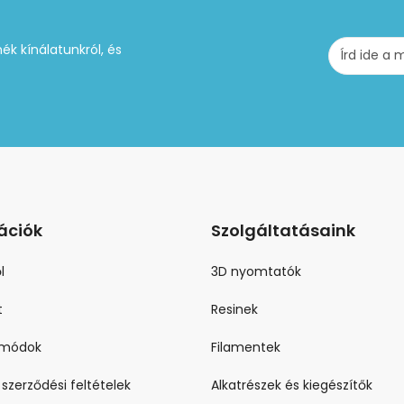
ék kínálatunkról, és
ációk
Szolgáltatásaink
l
3D nyomtatók
t
Resinek
i módok
Filamentek
 szerződési feltételek
Alkatrészek és kiegészítők