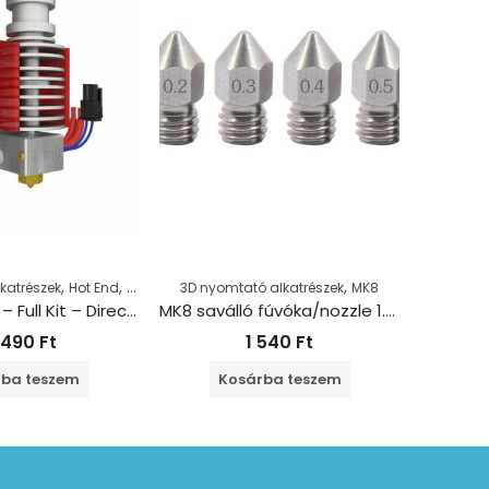
,
,
,
katrészek
Hot End
Hot End, Extruder
3D nyomtató alkatrészek
MK8
3D nyomta
Lite6 HotEnd – Full Kit – Direct – 12V Eredeti E3D
MK8 saválló fúvóka/nozzle 1.75+0.3 mm
 490
Ft
1 540
Ft
ba teszem
Kosárba teszem
K