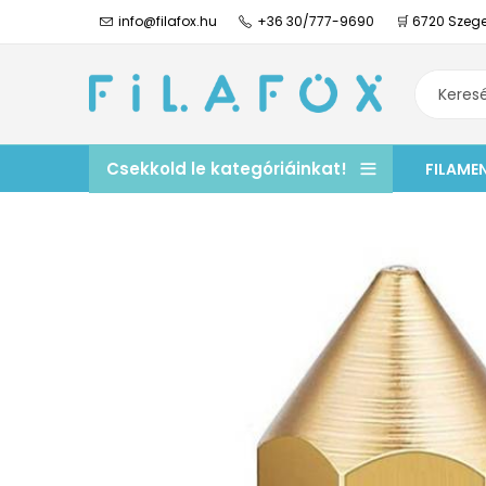
info@filafox.hu
+36 30/777-9690
🛒 6720 Szege
Csekkold le kategóriáinkat!
FILAME