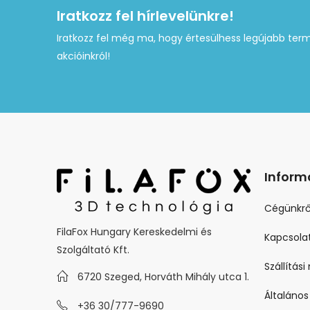
Iratkozz fel hírlevelünkre!
Iratkozz fel még ma, hogy értesülhess legújabb term
akcióinkról!
Inform
Cégünkrő
FilaFox Hungary Kereskedelmi és
Kapcsola
Szolgáltató Kft.
Szállítás
6720 Szeged, Horváth Mihály utca 1.
Általános
+36 30/777-9690