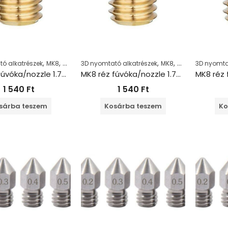
,
,
,
,
ó alkatrészek
MK8
Nozzle
3D nyomtató alkatrészek
MK8
Nozzle
3D nyomta
MK8 réz fúvóka/nozzle 1.75+0.5mm
MK8 réz fúvóka/nozzle 1.75+0.6 mm
1 540
Ft
1 540
Ft
sárba teszem
Kosárba teszem
Ko