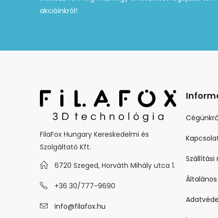
akcióinkról!
Inform
Cégünkrő
FilaFox Hungary Kereskedelmi és
Kapcsola
Szolgáltató Kft.
Szállítás
6720 Szeged, Horváth Mihály utca 1.
Általános
+36 30/777-9690
Adatvéde
info@filafox.hu