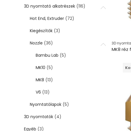
3D nyomtató alkatrészek
(116)
Hot End, Extruder
(72)
Kiegészítők
(3)
Nozzle
(36)
3D nyomtat
Bambu Lab
(5)
MK10
(5)
Ko
MK8
(13)
V6
(13)
Nyomtatólapok
(5)
3D nyomtatók
(4)
Egyéb
(3)