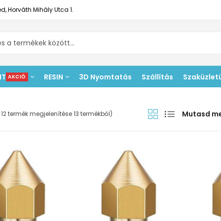
d, Horváth Mihály Utca 1.
NT
RESIN
3D Nyomtatás
Szállítás
Szaküzlet
AKCIÓ
Mutasd m
– 12 termék megjelenítése 13 termékből)