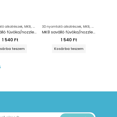
,
,
,
,
tó alkatrészek
MK8
Nozzle
3D nyomtató alkatrészek
MK8
Nozzle
MK8 saválló fúvóka/nozzle 1.75+0.4 mm
MK8 saválló fúvóka/nozzle 1.75+0.5 mm
1 540
Ft
1 540
Ft
sárba teszem
Kosárba teszem
ő