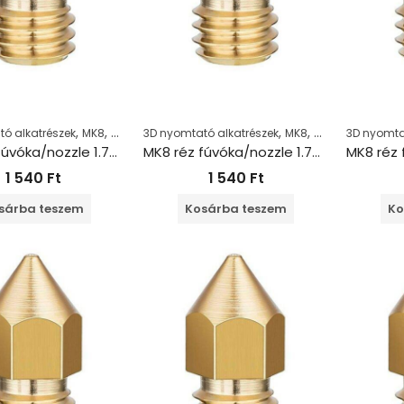
,
,
,
,
ó alkatrészek
MK8
Nozzle
3D nyomtató alkatrészek
MK8
Nozzle
3D nyomta
MK8 réz fúvóka/nozzle 1.75+0.2mm
MK8 réz fúvóka/nozzle 1.75+0.3mm
1 540
Ft
1 540
Ft
sárba teszem
Kosárba teszem
Ko