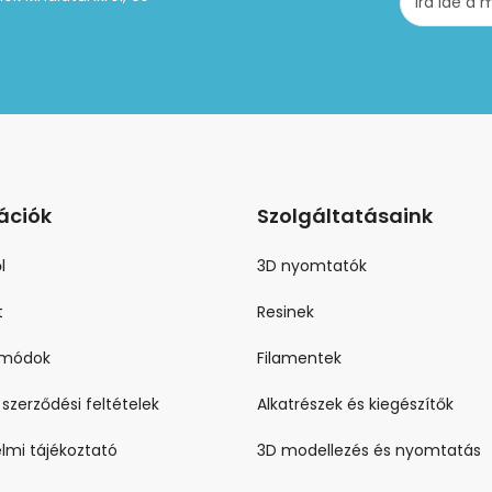
ációk
Szolgáltatásaink
l
3D nyomtatók
t
Resinek
i módok
Filamentek
 szerződési feltételek
Alkatrészek és kiegészítők
lmi tájékoztató
3D modellezés és nyomtatás