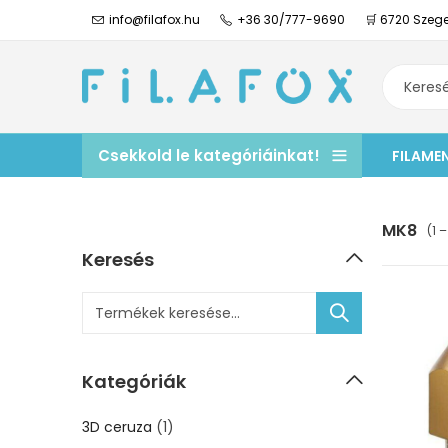
info@filafox.hu
+36 30/777-9690
🛒 6720 Szege
Csekkold le kategóriáinkat!
FILAME
MK8
(1 
Keresés
Kategóriák
3D ceruza
(1)