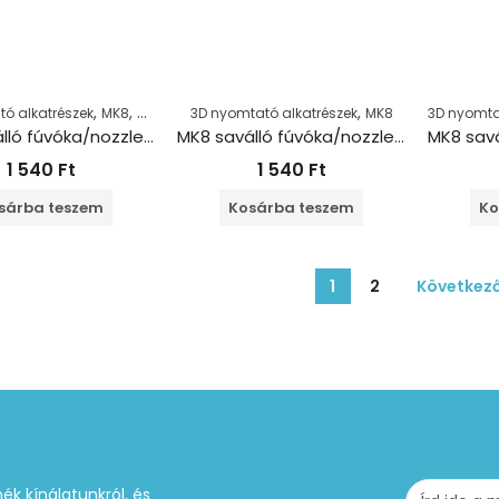
,
,
,
ó alkatrészek
MK8
Nozzle
3D nyomtató alkatrészek
MK8
3D nyomta
MK8 saválló fúvóka/nozzle 1.75+0.2 mm
MK8 saválló fúvóka/nozzle 1.75+0.3 mm
1 540
Ft
1 540
Ft
sárba teszem
Kosárba teszem
Ko
1
2
Következ
ék kínálatunkról, és