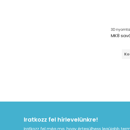
3D nyomtat
Ko
Iratkozz fel hírlevelünkre!
Iratkozz fel még ma, hogy értesülhess legújabb term