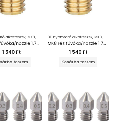
,
,
,
,
tó alkatrészek
MK8
Nozzle
3D nyomtató alkatrészek
MK8
Nozzle
MK8 réz fúvóka/nozzle 1.75+0.8 mm
MK8 réz fúvóka/nozzle 1.75+1.0 mm
1 540
Ft
1 540
Ft
sárba teszem
Kosárba teszem