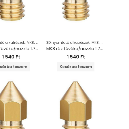
,
,
,
,
tó alkatrészek
MK8
Nozzle
3D nyomtató alkatrészek
MK8
Nozzle
MK8 réz fúvóka/nozzle 1.75+0.3mm
MK8 réz fúvóka/nozzle 1.75+0.4mm
1 540
Ft
1 540
Ft
sárba teszem
Kosárba teszem