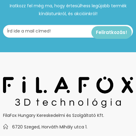
Iratkozz fel még ma, hogy értesülhess legújabb termék
kínálatunkról, és akcióinkról!
FilaFox Hungary Kereskedelmi és Szolgáltató Kft.
6720 Szeged, Horváth Mihály utca 1.