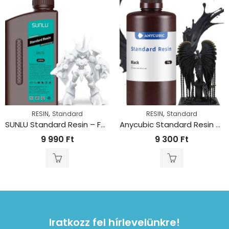
,
,
RESIN
Standard
RESIN
Standard
SUNLU Standard Resin – Fehér (1kg)
Anycubic Standard Resin – Fekete (1kg)
9 990
Ft
9 300
Ft
Iratkozz fel hírlevelünkre!