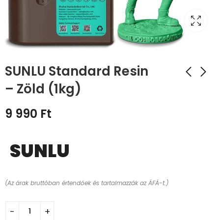
SUNLU Standard Resin
– Zöld (1kg)
9 990
Ft
SUNLU
(Az árak bruttóban értendőek és tartalmazzák az ÁFÁ-t.)