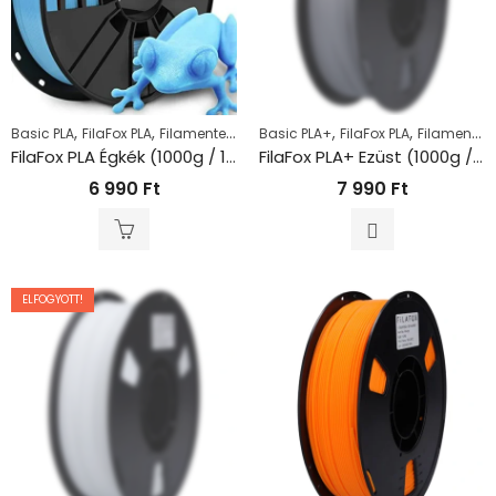
,
,
,
,
,
Basic PLA
FilaFox PLA
Filamentek
PLA
Basic PLA+
FilaFox PLA
Filamentek
FilaFox PLA Égkék (1000g / 1,75mm)
FilaFox PLA+ Ezüst (1000g / 1,75mm)
6 990
Ft
7 990
Ft
ELFOGYOTT!