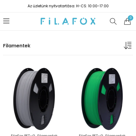
Az üzletünk nyitvatartása: H-CS: 10:00-17:00
0
Filamentek
,
,
FilaFox PET-G
Filamentek
FilaFox PET-G
Filamentek