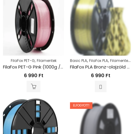
,
,
,
,
FilaFox PET-G
Filamentek
Basic PLA
FilaFox PLA
Filamentek
P
FilaFox PET-G Pink (1000g / 1,75mm)
FilaFox PLA Bronz-olajzöld (1000g / 1,75mm)
6 990
Ft
6 990
Ft
ELFOGYOTT!