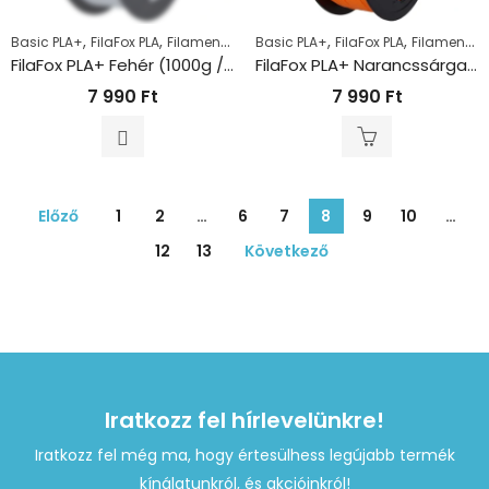
,
,
,
,
,
Basic PLA+
FilaFox PLA
Filamentek
PLA
Basic PLA+
FilaFox PLA
Filamentek
FilaFox PLA+ Fehér (1000g / 1,75mm)
FilaFox PLA+ Narancssárga (1000g / 1,75mm)
7 990
Ft
7 990
Ft
Előző
1
2
…
6
7
8
9
10
…
12
13
Következő
Iratkozz fel hírlevelünkre!
Iratkozz fel még ma, hogy értesülhess legújabb termék
kínálatunkról, és akcióinkról!