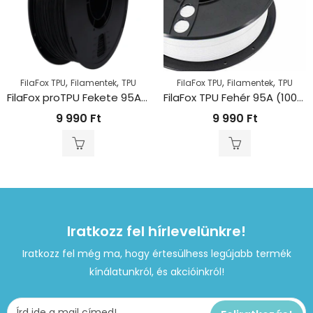
,
,
,
,
FilaFox TPU
Filamentek
TPU
FilaFox TPU
Filamentek
TPU
FilaFox proTPU Fekete 95A (1000g / 1,75mm)
FilaFox TPU Fehér 95A (1000g / 1,75mm)
9 990
Ft
9 990
Ft
Iratkozz fel hírlevelünkre!
Iratkozz fel még ma, hogy értesülhess legújabb termék
kínálatunkról, és akcióinkról!