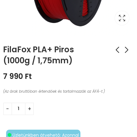
FilaFox PLA+ Piros
(1000g / 1,75mm)
7 990
Ft
(Az árak bruttóban értendőek és tartalmazzák az ÁFÁ-t.)
Üzletünkben átvehető: Azonnal