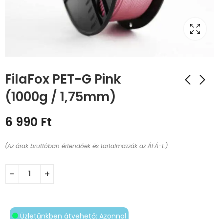
FilaFox PET-G Pink
(1000g / 1,75mm)
6 990
Ft
(Az árak bruttóban értendőek és tartalmazzák az ÁFÁ-t.)
Üzletünkben átvehető: Azonnal