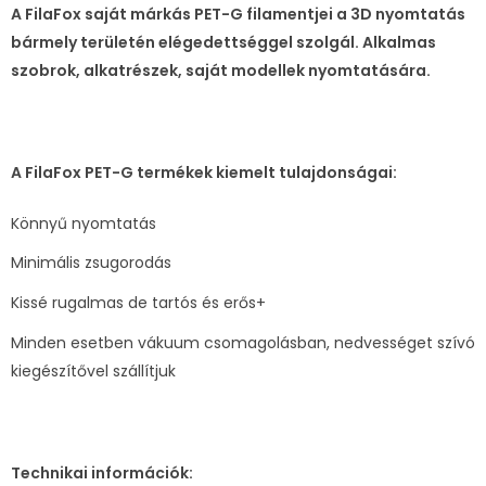
A FilaFox saját márkás PET-G filamentjei a 3D nyomtatás
bármely területén elégedettséggel szolgál. Alkalmas
szobrok, alkatrészek, saját modellek nyomtatására.
A FilaFox PET-G termékek kiemelt tulajdonságai:
Könnyű nyomtatás
Minimális zsugorodás
Kissé rugalmas de tartós és erős+
Minden esetben vákuum csomagolásban, nedvességet szívó
kiegészítővel szállítjuk
Technikai információk: