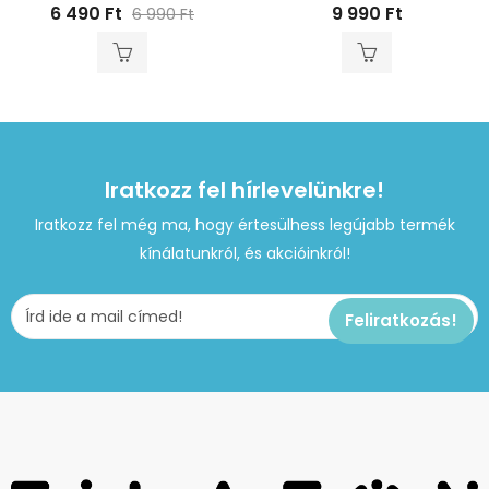
6 490
Ft
9 990
Ft
6 990
Ft
Iratkozz fel hírlevelünkre!
Iratkozz fel még ma, hogy értesülhess legújabb termék
kínálatunkról, és akcióinkról!