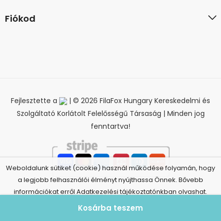
Fiókod
Fejlesztette a
| © 2026 FilaFox Hungary Kereskedelmi és
Szolgáltató Korlátolt Felelősségű Társaság | Minden jog
fenntartva!
Weboldalunk sütiket (cookie) használ működése folyamán, hogy
a legjobb felhasználói élményt nyújthassa Önnek. Bővebb
információkat erről Adatkezelési tájékoztatónkban olvashat.
Elfogadom
Adatkezelési tájékoztató
Kosárba teszem
Elállás a szerződéstől