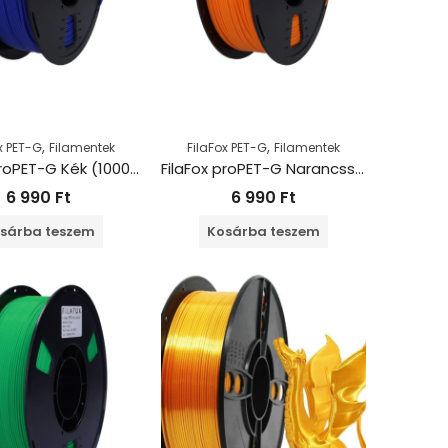
,
,
x PET-G
Filamentek
FilaFox PET-G
Filamentek
FilaFox proPET-G Kék (1000g / 1,75mm)
FilaFox proPET-G Narancssárga (1000g / 1,75mm)
6 990
Ft
6 990
Ft
sárba teszem
Kosárba teszem