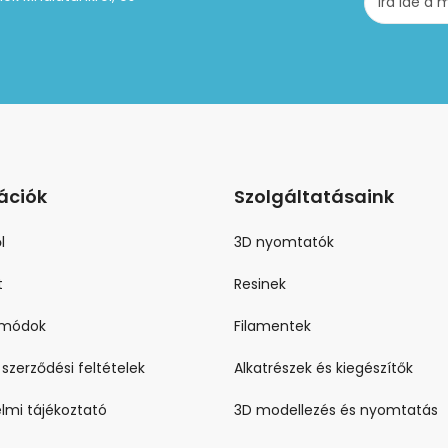
ációk
Szolgáltatásaink
l
3D nyomtatók
t
Resinek
i módok
Filamentek
 szerződési feltételek
Alkatrészek és kiegészítők
lmi tájékoztató
3D modellezés és nyomtatás