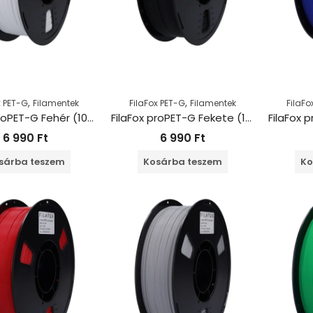
,
,
x PET-G
Filamentek
FilaFox PET-G
Filamentek
FilaFo
FilaFox proPET-G Fehér (1000g / 1,75mm)
FilaFox proPET-G Fekete (1000g / 1,75mm)
6 990
Ft
6 990
Ft
sárba teszem
Kosárba teszem
Ko