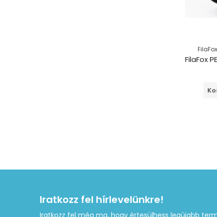
FilaFo
Ko
Iratkozz fel hírlevelünkre!
Iratkozz fel még ma, hogy értesülhess legújabb term