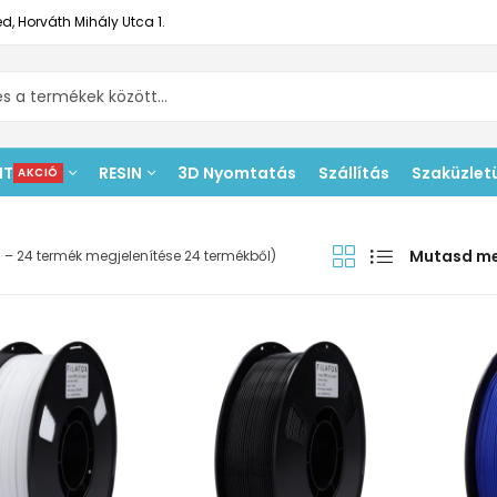
d, Horváth Mihály Utca 1.
NT
RESIN
3D Nyomtatás
Szállítás
Szaküzlet
AKCIÓ
Mutasd m
3 – 24 termék megjelenítése 24 termékből)