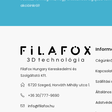
akcióinkról!
Inform
Cégünkrő
FilaFox Hungary Kereskedelmi és
Kapcsola
Szolgáltató Kft.
Szállítás
6720 Szeged, Horváth Mihály utca 1.
Általános
+36 30/777-9690
Adatvéde
info@filafox.hu