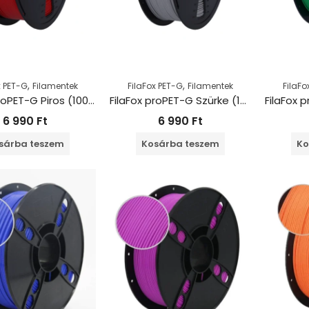
,
,
x PET-G
Filamentek
FilaFox PET-G
Filamentek
FilaFo
FilaFox proPET-G Piros (1000g / 1,75mm)
FilaFox proPET-G Szürke (1000g / 1,75mm)
6 990
Ft
6 990
Ft
sárba teszem
Kosárba teszem
Ko