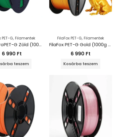
,
,
x PET-G
Filamentek
FilaFox PET-G
Filamentek
FilaFox proPET-G Zöld (1000g / 1,75mm)
FilaFox PET-G Gold (1000g / 1,75mm)
6 990
Ft
6 990
Ft
sárba teszem
Kosárba teszem