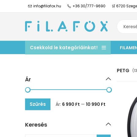
info@filafox.hu
+36 30/777-9690
🛒 6720 Szege
Csekkold le kategóriáinkat!
FILAME
PETG
(1
Ár
Szűrés
Ár:
6 990 Ft
—
10 990 Ft
Keresés