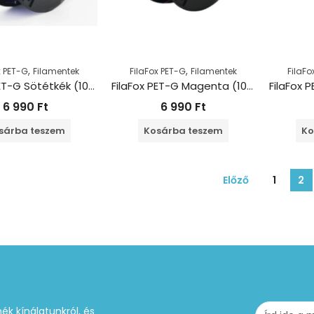
,
,
x PET-G
Filamentek
FilaFox PET-G
Filamentek
FilaFo
FilaFox PET-G Sötétkék (1000g / 1,75mm)
FilaFox PET-G Magenta (1000g / 1,75mm)
6 990
Ft
6 990
Ft
sárba teszem
Kosárba teszem
Ko
Előző
1
2
ék kínálatunkról, és