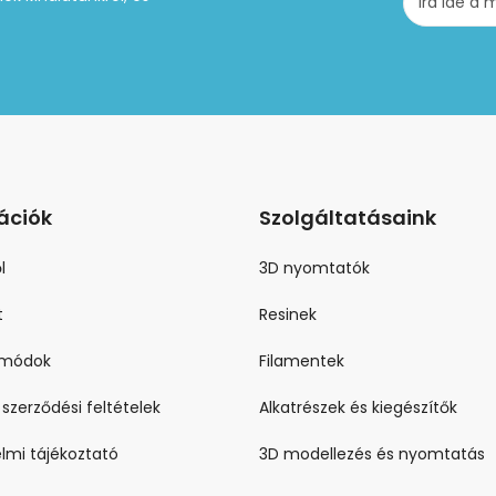
ációk
Szolgáltatásaink
l
3D nyomtatók
t
Resinek
i módok
Filamentek
 szerződési feltételek
Alkatrészek és kiegészítők
lmi tájékoztató
3D modellezés és nyomtatás