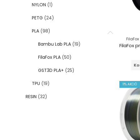
NYLON
(1)
PETG
(24)
PLA
(98)
FilaFox
Bambu Lab PLA
(19)
FilaFox PLA
(50)
Ko
GST3D PLA+
(25)
TPU
(19)
11
% AKCIÓ
RESIN
(32)