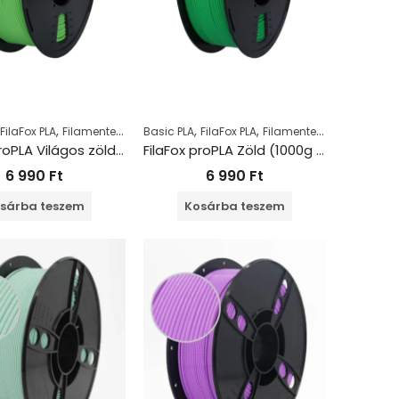
,
,
,
,
,
FilaFox PLA
Filamentek
PLA
Basic PLA
FilaFox PLA
Filamentek
PLA
FilaFox proPLA Világos zöld (1000g / 1,75mm)
FilaFox proPLA Zöld (1000g / 1,75mm)
6 990
Ft
6 990
Ft
sárba teszem
Kosárba teszem