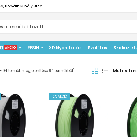
d, Horváth Mihály Utca 1.
NT
RESIN
3D Nyomtatás
Szállítás
Szaküzlet
AKCIÓ
Mutasd m
– 94 termék megjelenítése 94 termékből)
12
% AKCIÓ