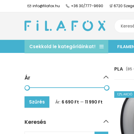
info@filafox.hu
+36 30/777-9690
🛒 6720 Szege
Csekkold le kategóriáinkat!
FILAME
PLA
(85 
Ár
12
% AKCIÓ
Szűrés
Ár:
6 690 Ft
—
11 990 Ft
Keresés