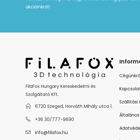
akcióinkról!
Inform
Cégünkrő
FilaFox Hungary Kereskedelmi és
Kapcsola
Szolgáltató Kft.
Szállítás
6720 Szeged, Horváth Mihály utca 1.
Általános
+36 30/777-9690
Adatvéde
info@filafox.hu