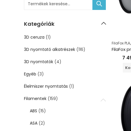
Kategóriák
3D ceruza
(1)
FilaFox PLA
3D nyomtató alkatrészek
(116)
7 4
3D nyomtatók
(4)
Ko
Egyéb
(3)
Élelmiszer nyomtatás
(1)
Filamentek
(159)
ABS
(15)
ASA
(2)