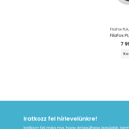
FilaFox PLA
7 
Ko
Iratkozz fel hírlevelünkre!
Iratkozz fel még ma, hogy értesülhess legújabb term