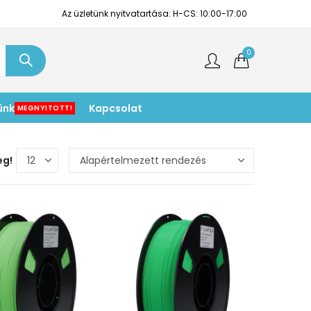
Az üzletünk nyitvatartása: H-CS: 10:00-17:00
0
ünk
Kapcsolat
MEGNYITOTT!
eg!