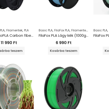
,
,
,
,
,
,
 PLA
Filamentek
PLA
Basic PLA
FilaFox PLA
Filamentek
PLA
Basic PLA
FilaFox proPLA Carbon fiber (1000g / 1,75mm)
FilaFox PLA Lágy kék (1000g / 1,75mm)
11 990
Ft
6 990
Ft
sárba teszem
Kosárba teszem
Ko