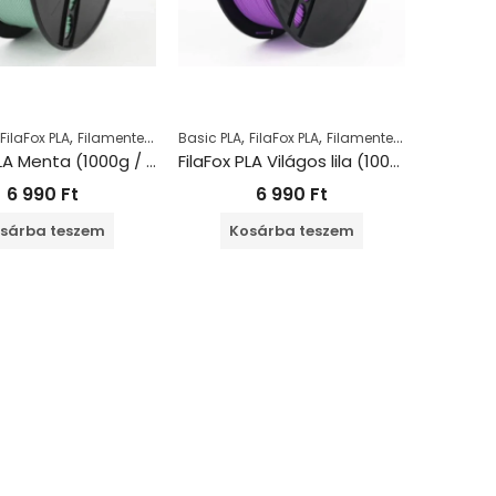
,
,
,
,
,
FilaFox PLA
Filamentek
PLA
Basic PLA
FilaFox PLA
Filamentek
PLA
FilaFox PLA Menta (1000g / 1,75mm)
FilaFox PLA Világos lila (1000g / 1,75mm)
6 990
Ft
6 990
Ft
sárba teszem
Kosárba teszem