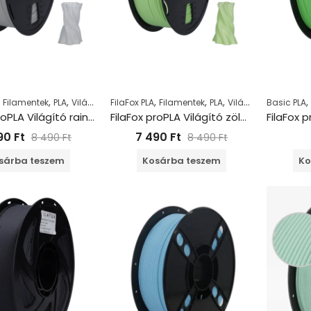
,
,
,
,
,
,
,
Filamentek
PLA
Világító PLA
FilaFox PLA
Filamentek
PLA
Világító PLA
Basic PLA
FilaFox proPLA Világító rainbow (1000g / 1,75mm)
FilaFox proPLA Világító zöld (1000g / 1,75mm)
90
Ft
7 490
Ft
8 490
Ft
8 490
Ft
sárba teszem
Kosárba teszem
Ko