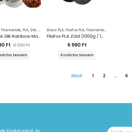
,
,
,
,
,
,
Filamentek
PLA
Silk Rainbow PLA
Basic PLA
FilaFox PLA
Filamentek
PLA
FilaFox PLA Silk Rainbow Magic (1000g / 1,75mm)
FilaFox PLA Zöld (1000g / 1,75mm)
990
Ft
6 990
Ft
8 990
Ft
sárba teszem
Kosárba teszem
Előző
1
2
…
6
ék kínálatunkról, és