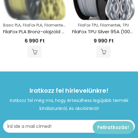
,
,
,
,
,
Basic PLA
FilaFox PLA
Filamentek
PLA
FilaFox TPU
Filamentek
TPU
FilaFox PLA Bronz-olajzöld (1000g / 1,75mm)
FilaFox TPU Silver 95A (1000g / 1,75mm)
6 990
Ft
9 990
Ft
Iratkozz fel hírlevelünkre!
Iratkozz fel még ma, hogy értesülhess legújabb termék
kínálatunkról, és akcióinkról!