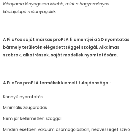
lábnyoma lényegesen kisebb, mint a hagyományos
kőolajalapú műanyagoké.
A FilaFox saját márkás proPLA filamentjei a 3D nyomtatás
bármely területén elégedettséggel szolgál. Alkalmas
szobrok, alkatrészek, saját modellek nyomtatására.
A FilaFox proPLA termékek kiemelt tulajdonságai:
Könnyű nyomtatás
Minimális zsugorodás
Nem jár kellemetlen szaggal
Minden esetben vákuum csomagolásban, nedvességet szívó