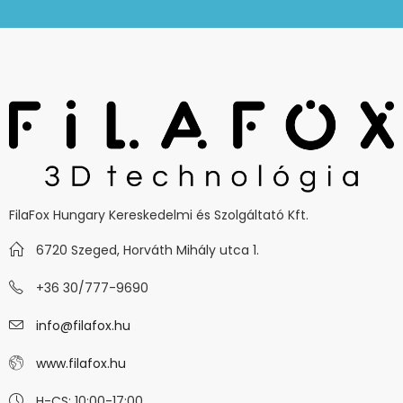
FilaFox Hungary Kereskedelmi és Szolgáltató Kft.
6720 Szeged, Horváth Mihály utca 1.
+36 30/777-9690
info@filafox.hu
www.filafox.hu
H-CS: 10:00-17:00