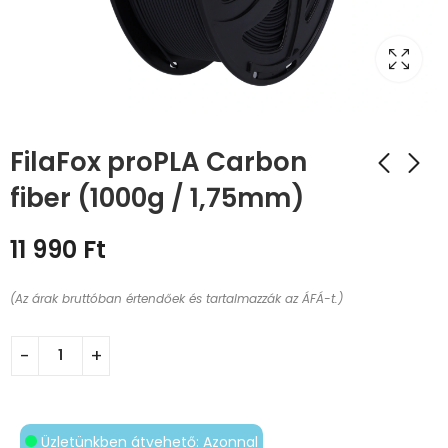
FilaFox proPLA Carbon
fiber (1000g / 1,75mm)
11 990
Ft
(Az árak bruttóban értendőek és tartalmazzák az ÁFÁ-t.)
Üzletünkben átvehető: Azonnal