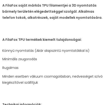
A FilaFox saját márkás TPU filamentjei a 3D nyomtatás
bármely területén elégedettséggel szolgál. Alkalmas
telefon tokok, alkatrészek, saját modellek nyomtatására.
A FilaFox TPU termékek kiemelt tulajdonságai:
Könnyű nyomtatás (Akár alapszintű nyomtatókkal is)
Minimális zsugorodás
Rugalmas
Minden esetben vákuum csomagolásban, nedvességet szívó
kiegészítővel szállítjuk
Technikai információk: