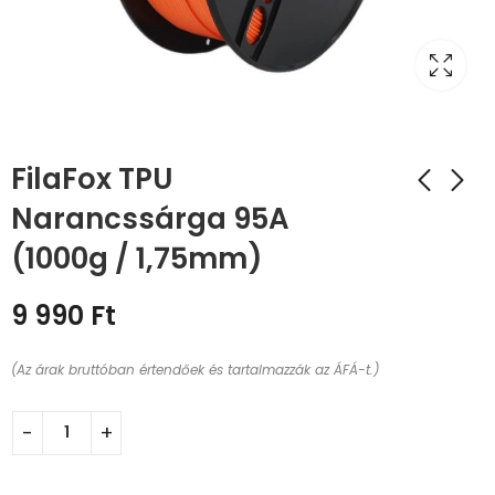
FilaFox TPU
Narancssárga 95A
(1000g / 1,75mm)
9 990
Ft
(Az árak bruttóban értendőek és tartalmazzák az ÁFÁ-t.)