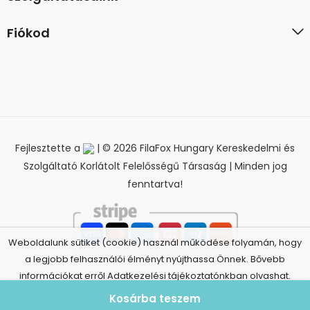
Fiókod
Fejlesztette a
| © 2026 FilaFox Hungary Kereskedelmi és
Szolgáltató Korlátolt Felelősségű Társaság | Minden jog
fenntartva!
Weboldalunk sütiket (cookie) használ működése folyamán, hogy
a legjobb felhasználói élményt nyújthassa Önnek. Bővebb
információkat erről Adatkezelési tájékoztatónkban olvashat.
Elfogadom
Adatkezelési tájékoztató
Kosárba teszem
Elállás a szerződéstől