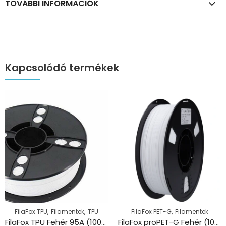
TOVÁBBI INFORMÁCIÓK
Kapcsolódó termékek
,
,
,
FilaFox TPU
Filamentek
TPU
FilaFox PET-G
Filamentek
FilaFox TPU Fehér 95A (1000g / 1,75mm)
FilaFox proPET-G Fehér (1000g / 1,75mm)