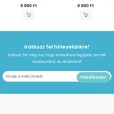
9 990
Ft
6 990
Ft
Iratkozz fel hírlevelünkre!
Iratkozz fel még ma, hogy értesülhess legújabb termék
kínálatunkról, és akcióinkról!