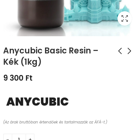
Anycubic Basic Resin –
Kék (1kg)
9 300
Ft
ANYCUBIC
(Az árak bruttóban értendőek és tartalmazzák az ÁFÁ-t.)