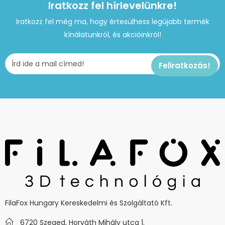
Iratkozz fel hírlevelünkre!
Iratkozz fel még ma, hogy értesülhess legújabb termék
kínálatunkról, és akcióinkról!
FilaFox Hungary Kereskedelmi és Szolgáltató Kft.
6720 Szeged, Horváth Mihály utca 1.