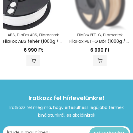
,
,
,
ABS
FilaFox ABS
Filamentek
FilaFox PET-G
Filamentek
FilaFox ABS fehér (1000g / 1,75mm)
FilaFox PET-G Bőr (1000g / 1,75mm)
6 990
Ft
6 990
Ft
Iratkozz fel hírlevelünkre!
Iratkozz fel még ma, hogy értesülhess legújabb termék
kínálatunkról, és akcióinkról!