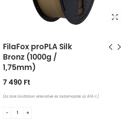
FilaFox proPLA Silk
Bronz (1000g /
1,75mm)
7 490
Ft
(Az árak bruttóban értendőek és tartalmazzák az ÁFÁ-t.)