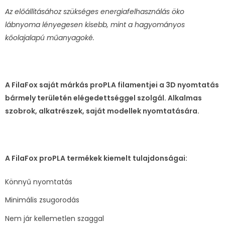
Az előállításához szükséges energiafelhasználás öko
lábnyoma lényegesen kisebb, mint a hagyományos
kőolajalapú műanyagoké.
A FilaFox saját márkás proPLA filamentjei a 3D nyomtatás
bármely területén elégedettséggel szolgál. Alkalmas
szobrok, alkatrészek, saját modellek nyomtatására.
A FilaFox proPLA termékek kiemelt tulajdonságai:
Könnyű nyomtatás
Minimális zsugorodás
Nem jár kellemetlen szaggal