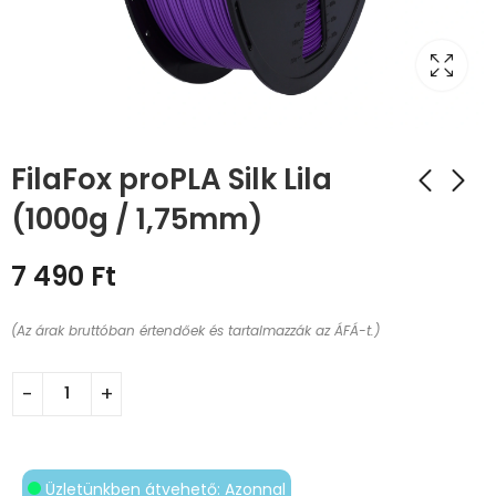
FilaFox proPLA Silk Lila
(1000g / 1,75mm)
7 490
Ft
(Az árak bruttóban értendőek és tartalmazzák az ÁFÁ-t.)
Üzletünkben átvehető: Azonnal