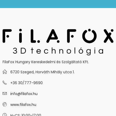
FilaFox Hungary Kereskedelmi és Szolgáltató Kft.
6720 Szeged, Horváth Mihály utca 1.
+36 30/777-9690
info@filafox.hu
www.filafox.hu
H-CS: 10:00-17:00