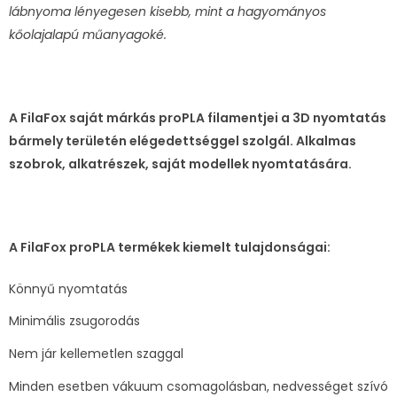
lábnyoma lényegesen kisebb, mint a hagyományos
kőolajalapú műanyagoké.
A FilaFox saját márkás proPLA filamentjei a 3D nyomtatás
bármely területén elégedettséggel szolgál. Alkalmas
szobrok, alkatrészek, saját modellek nyomtatására.
A FilaFox proPLA termékek kiemelt tulajdonságai:
Könnyű nyomtatás
Minimális zsugorodás
Nem jár kellemetlen szaggal
Minden esetben vákuum csomagolásban, nedvességet szívó