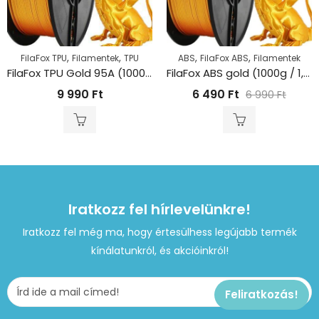
,
,
,
,
FilaFox TPU
Filamentek
TPU
ABS
FilaFox ABS
Filamentek
FilaFox TPU Gold 95A (1000g / 1,75mm)
FilaFox ABS gold (1000g / 1,75mm)
9 990
Ft
6 490
Ft
6 990
Ft
Iratkozz fel hírlevelünkre!
Iratkozz fel még ma, hogy értesülhess legújabb termék
kínálatunkról, és akcióinkról!