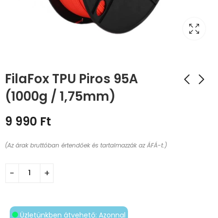
FilaFox TPU Piros 95A
(1000g / 1,75mm)
9 990
Ft
(Az árak bruttóban értendőek és tartalmazzák az ÁFÁ-t.)
Üzletünkben átvehető: Azonnal