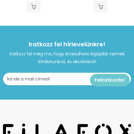
Iratkozz fel hírlevelünkre!
Iratkozz fel még ma, hogy értesülhess legújabb termék
kínálatunkról, és akcióinkról!