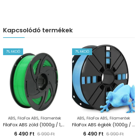
Kapcsolódó termékek
7
% AKCIÓ
7
% AKCIÓ
,
,
,
,
ABS
FilaFox ABS
Filamentek
ABS
FilaFox ABS
Filamentek
FilaFox ABS zöld (1000g / 1,75mm)
FilaFox ABS égkék (1000g / 1,75mm)
6 490
Ft
6 490
Ft
6 990
Ft
6 990
Ft