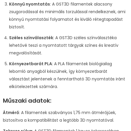
Könnyű nyomtatás
: A GST3D filamentek alacsony
zsugorodással és minimális torzulással rendelkeznek, ami
könnyű nyomtatási folyamatot és kiváló rétegtapadást
biztosít.
Széles színválaszték
: A GST3D széles színválasztéka
lehetővé teszi a nyomtatott tárgyak színes és kreatív
megvalósítását.
Környezetbarát PLA
: A PLA filamentek biológiailag
lebomló anyagból készülnek, így környezetbarát
választást jelentenek a fenntartható 3D nyomtatás iránt
elkötelezettek számára.
Műszaki adatok:
Átmérő
: A filamentek szabványos 1,75 mm átmérőjűek,
biztosítva a kompatibilitást a legtöbb 3D nyomtatóval.
Tekercs súlya
: A GST3D filamentek 1 kg-os tekercsekben