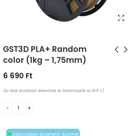
GST3D PLA+ Random
color (1kg – 1,75mm)
6 690
Ft
(Az árak bruttóban értendőek és tartalmazzák az ÁFÁ-t.)
Üzletünkben átvehető: Azonnal