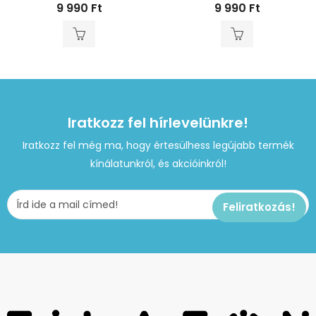
9 990
Ft
9 990
Ft
Iratkozz fel hírlevelünkre!
Iratkozz fel még ma, hogy értesülhess legújabb termék
kínálatunkról, és akcióinkról!