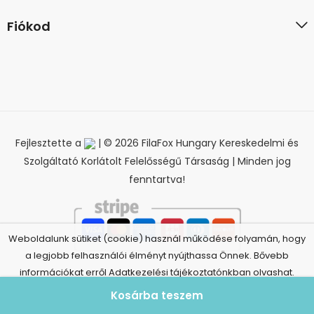
Fiókod
Fejlesztette a
| © 2026 FilaFox Hungary Kereskedelmi és
Szolgáltató Korlátolt Felelősségű Társaság | Minden jog
fenntartva!
Weboldalunk sütiket (cookie) használ működése folyamán, hogy
a legjobb felhasználói élményt nyújthassa Önnek. Bővebb
információkat erről Adatkezelési tájékoztatónkban olvashat.
Elfogadom
Adatkezelési tájékoztató
Kosárba teszem
Elállás a szerződéstől