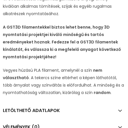
kiválóan alkalmas tömítések, szíjak és egyéb rugalmas
alkatrészek nyomtatásához.
A GST3D filamentekkel biztos lehet benne, hogy 3D
nyomtatási projektjei kiváló minőségű és tartós
eredményeket hoznak. Fedezze fel a GST3D filamentek
kínálatát, és válassza ki a megfelelő anyagot következő
nyomtatási projektjéhez!
Vegyes húzású PLA filament, amelynél a szín
nem
választható
. A tekercs színe eltérhet a képen láthatótól,
több árnyalat vagy színváltás is előfordulhat. A minőség és a
nyomtathatóság változatlan, kizárólag a szín
random
.
LETÖLTHETŐ ADATLAPOK
VÉLEMÉNYEK (0)