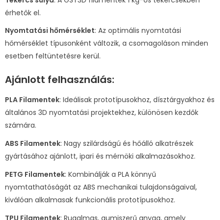
érhetők el.
Nyomtatási hőmérséklet
: Az optimális nyomtatási
hőmérséklet típusonként változik, a csomagoláson minden
esetben feltüntetésre kerül.
Ajánlott felhasználás:
PLA Filamentek
: Ideálisak prototípusokhoz, dísztárgyakhoz és
általános 3D nyomtatási projektekhez, különösen kezdők
számára.
ABS Filamentek
: Nagy szilárdságú és hőálló alkatrészek
gyártásához ajánlott, ipari és mérnöki alkalmazásokhoz.
PETG Filamentek
: Kombinálják a PLA könnyű
nyomtathatóságát az ABS mechanikai tulajdonságaival,
kiválóan alkalmasak funkcionális prototípusokhoz.
TPU Filamentek
: Rugalmas, gumiszerű anyag, amely