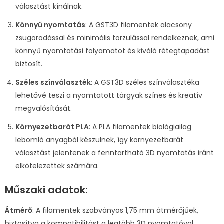
választást kínálnak.
Könnyű nyomtatás
: A GST3D filamentek alacsony
zsugorodással és minimális torzulással rendelkeznek, ami
könnyű nyomtatási folyamatot és kiváló rétegtapadást
biztosít.
Széles színválaszték
: A GST3D széles színválasztéka
lehetővé teszi a nyomtatott tárgyak színes és kreatív
megvalósítását.
Környezetbarát PLA
: A PLA filamentek biológiailag
lebomló anyagból készülnek, így környezetbarát
választást jelentenek a fenntartható 3D nyomtatás iránt
elkötelezettek számára.
Műszaki adatok:
Átmérő
: A filamentek szabványos 1,75 mm átmérőjűek,
biztosítva a kompatibilitást a legtöbb 3D nyomtatóval.