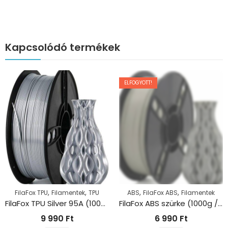
Kapcsolódó termékek
ELFOGYOTT!
,
,
,
,
FilaFox TPU
Filamentek
TPU
ABS
FilaFox ABS
Filamentek
FilaFox TPU Silver 95A (1000g / 1,75mm)
FilaFox ABS szürke (1000g / 1,75mm)
9 990
Ft
6 990
Ft