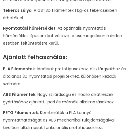
Tekercs súlya
: A GST3D filamentek 1 kg-os tekercsekben
érhetők el.
Nyomtatási hőmérséklet
: Az optimális nyomtatási
hőmérséklet típusonként változik, a csomagoláson minden
esetben feltüntetésre kerül.
Ajánlott felhasználás:
PLA Filamentek
: Ideálisak prototípusokhoz, dísztárgyakhoz és
általános 3D nyomtatási projektekhez, különösen kezdők
számára.
ABS Filamentek
: Nagy szilárdságú és hőálló alkatrészek
gyártásához ajánlott, ipari és mérnöki alkalmazásokhoz.
PETG Filamentek
: Kombinálják a PLA könnyű
nyomtathatóságát az ABS mechanikai tulajdonságaival,
kiválóan alkalmasak funkcionális prototípusokhoz.