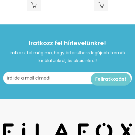
Iratkozz fel hírlevelünkre!
Iratkozz fel még ma, hogy értesülhess legújabb termék
kínálatunkról, és akcióinkról!