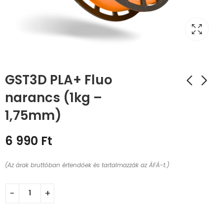
GST3D PLA+ Fluo
narancs (1kg –
1,75mm)
6 990
Ft
(Az árak bruttóban értendőek és tartalmazzák az ÁFÁ-t.)