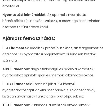
érhetők el.
Nyomtatási hőmérséklet
: Az optimális nyomtatási
hőmérséklet típusonként változik, a csomagoláson minden
esetben feltüntetésre kerül.
Ajánlott felhasználás:
PLA Filamentek
: Ideálisak prototípusokhoz, dísztárgyakhoz és
általános 3D nyomtatási projektekhez, különösen kezdők
számára.
ABS Filamentek
: Nagy szilárdságú és hőálló alkatrészek
gyártásához ajánlott, ipari és mérnöki alkalmazásokhoz.
PETG Filamentek
: Kombinálják a PLA könnyű
nyomtathatóságát az ABS mechanikai tulajdonságaival,
kiválóan alkalmasak funkcionális prototípusokhoz.
TPU Filamentek
: Rugalmas, gumiszerű anyag, amely