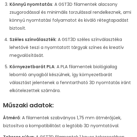
Könnyű nyomtatás
: A GST3D filamentek alacsony
zsugorodással és minimális torzulással rendelkeznek, ami
könnyű nyomtatási folyamatot és kiváló rétegtapadást
biztosít.
Széles színválaszték
: A GST3D széles színválasztéka
lehetővé teszi a nyomtatott tárgyak színes és kreatív
megvalósítását.
Környezetbarát PLA
: A PLA filamentek biológiailag
lebomló anyagból készülnek, így környezetbarát
választást jelentenek a fenntartható 3D nyomtatás iránt
elkötelezettek számára.
Műszaki adatok:
Átmérő
: A filamentek szabványos 1,75 mm átmérőjűek,
biztosítva a kompatibilitást a legtöbb 3D nyomtatóval.
Tekercs súlya
: A GST3D filamentek 1 kg-os tekercsekben