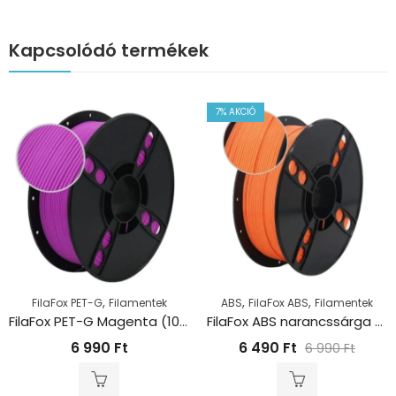
Kapcsolódó termékek
7
% AKCIÓ
,
,
,
FilaFox PET-G
Filamentek
ABS
FilaFox ABS
Filamentek
FilaFox PET-G Magenta (1000g / 1,75mm)
FilaFox ABS narancssárga (1000g / 1,75mm)
6 990
Ft
6 490
Ft
6 990
Ft