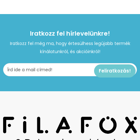
Iratkozz fel hírlevelünkre!
Iratkozz fel még ma, hogy értesülhess legújabb termék
kínálatunkról, és akcióinkról!