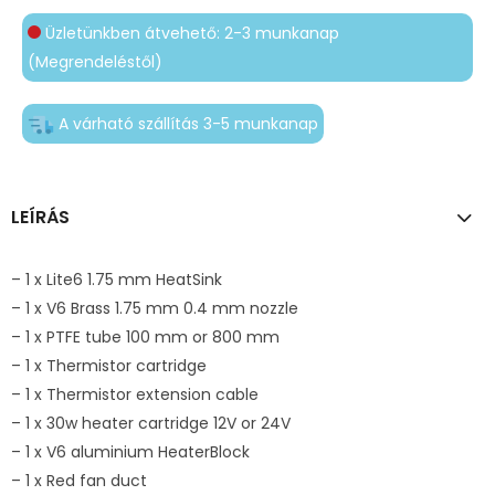
Üzletünkben átvehető: 2-3 munkanap
(Megrendeléstől)
A várható szállítás 3-5 munkanap
LEÍRÁS
– 1 x Lite6 1.75 mm HeatSink
– 1 x V6 Brass 1.75 mm 0.4 mm nozzle
– 1 x PTFE tube 100 mm or 800 mm
– 1 x Thermistor cartridge
– 1 x Thermistor extension cable
– 1 x 30w heater cartridge 12V or 24V
– 1 x V6 aluminium HeaterBlock
– 1 x Red fan duct