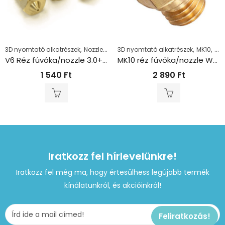
,
,
,
,
3D nyomtató alkatrészek
Nozzle
V6
3D nyomtató alkatrészek
MK10
Noz
V6 Réz fúvóka/nozzle 3.0+0.3mm
MK10 réz fúvóka/nozzle Wanhao 1.75+0.5mm
1 540
Ft
2 890
Ft
Iratkozz fel hírlevelünkre!
Iratkozz fel még ma, hogy értesülhess legújabb termék
kínálatunkról, és akcióinkról!