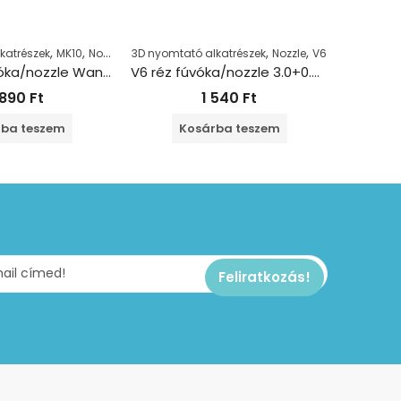
,
,
,
,
katrészek
MK10
Nozzle
3D nyomtató alkatrészek
Nozzle
V6
3D nyomta
MK10 réz fúvóka/nozzle Wanhao 1.75+0.5mm
V6 réz fúvóka/nozzle 3.0+0.4 mm
 890
Ft
1 540
Ft
ba teszem
Kosárba teszem
K