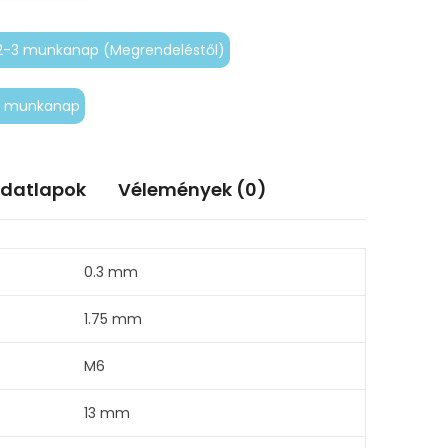
2-3 munkanap (Megrendeléstől)
-5 munkanap
adatlapok
Vélemények (0)
0.3 mm
1.75 mm
M6
13 mm