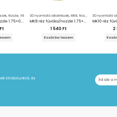
,
,
,
,
szek
Nozzle
V6
3D nyomtató alkatrészek
MK8
Nozzle
3D nyomtató al
V6 réz fúvóka/nozzle 1.75+0.35 mm
MK8 réz fúvóka/nozzle 1.75+0.3mm
Ft
1 540
Ft
2
teszem
Kosárba teszem
Kosár
ék kínálatunkról, és