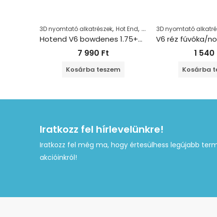
,
,
3D nyomtató alkatrészek
Hot End
Hot End, Extruder
3D nyomtató alkatré
Hotend V6 bowdenes 1.75+0.4mm + 1m bowden 12V
7 990
Ft
1 540
Kosárba teszem
Kosárba 
Iratkozz fel hírlevelünkre!
Iratkozz fel még ma, hogy értesülhess legújabb term
akcióinkról!