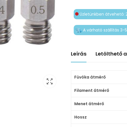
Üzletünkben átvehető: 
A várható szállítás 3
Leírás
Letölthető 
Fúvóka átmérő
Filament átmérő
Menet átmérő
Hossz