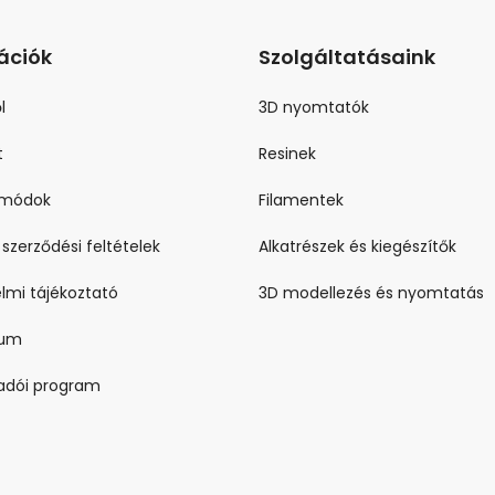
ációk
Szolgáltatásaink
l
3D nyomtatók
t
Resinek
i módok
Filamentek
 szerződési feltételek
Alkatrészek és kiegészítők
lmi tájékoztató
3D modellezés és nyomtatás
zum
ladói program