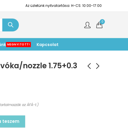
Az üzletünk nyitvatartása: H-CS: 10:00-17:00
0
ünk
Kapcsolat
MEGNYITOTT!
vóka/nozzle 1.75+0.3
tartalmazzák az ÁFÁ-t.)
a teszem