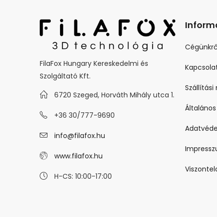
Inform
Cégünkrő
FilaFox Hungary Kereskedelmi és
Kapcsola
Szolgáltató Kft.
Szállítás
6720 Szeged, Horváth Mihály utca 1.
Általános
+36 30/777-9690
Adatvéde
info@filafox.hu
Impress
www.filafox.hu
Viszonte
H-CS: 10:00-17:00