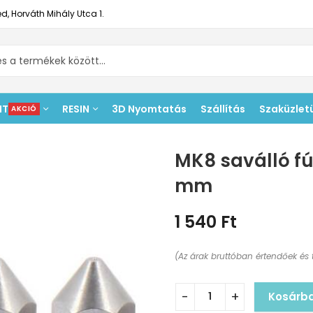
d, Horváth Mihály Utca 1.
NT
RESIN
3D Nyomtatás
Szállítás
Szaküzlet
AKCIÓ
MK8 saválló fú
mm
1 540
Ft
(Az árak bruttóban értendőek és 
Kosárb