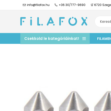
info@filafox.hu
+36 30/777-9690
🛒 6720 Szege
Csekkold le kategóriáinkat!
FILAME