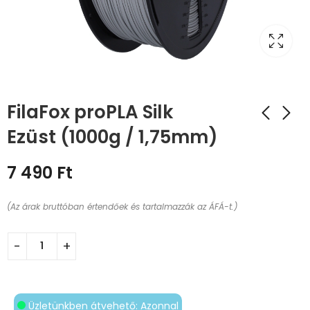
FilaFox proPLA Silk
Ezüst (1000g / 1,75mm)
7 490
Ft
(Az árak bruttóban értendőek és tartalmazzák az ÁFÁ-t.)
Üzletünkben átvehető: Azonnal