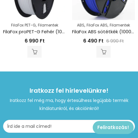
,
,
,
FilaFox PET-G
Filamentek
ABS
FilaFox ABS
Filamentek
FilaFox proPET-G Fehér (1000g / 1,75mm)
FilaFox ABS sötétkék (1000g / 1,75mm)
6 990
Ft
6 490
Ft
6 990
Ft
Iratkozz fel hírlevelünkre!
Iratkozz fel még ma, hogy értesülhess legújabb termék
kínálatunkról, és akcióinkról!