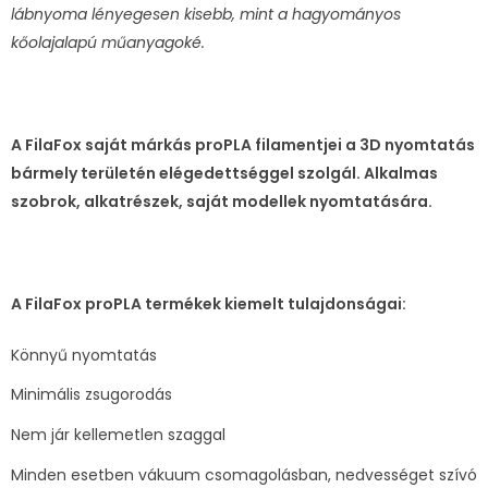
lábnyoma lényegesen kisebb, mint a hagyományos
kőolajalapú műanyagoké.
A FilaFox saját márkás proPLA filamentjei a 3D nyomtatás
bármely területén elégedettséggel szolgál. Alkalmas
szobrok, alkatrészek, saját modellek nyomtatására.
A FilaFox proPLA termékek kiemelt tulajdonságai:
Könnyű nyomtatás
Minimális zsugorodás
Nem jár kellemetlen szaggal
Minden esetben vákuum csomagolásban, nedvességet szívó