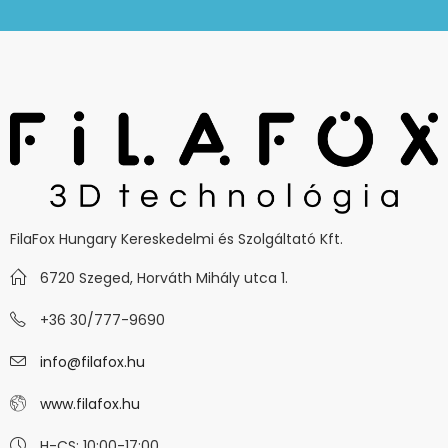
FilaFox Hungary Kereskedelmi és Szolgáltató Kft.
6720 Szeged, Horváth Mihály utca 1.
+36 30/777-9690
info@filafox.hu
www.filafox.hu
H-CS: 10:00-17:00