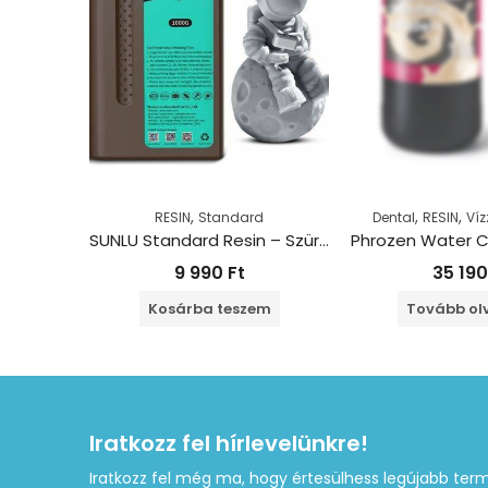
,
,
,
RESIN
Standard
Dental
RESIN
Ví
SUNLU Standard Resin – Szürke (1kg)
9 990
Ft
35 19
Kosárba teszem
Tovább o
Iratkozz fel hírlevelünkre!
Iratkozz fel még ma, hogy értesülhess legújabb term