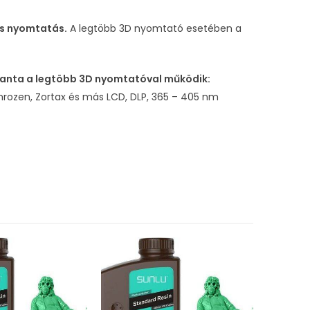
rs nyomtatás.
A legtöbb 3D nyomtató esetében a
yanta a legtöbb 3D nyomtatóval működik:
Phrozen, Zortax és más LCD, DLP, 365 – 405 nm
ELFOGYOTT