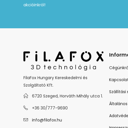
akcióinkról!
Inform
Cégünkrő
FilaFox Hungary Kereskedelmi és
Kapcsola
Szolgáltató Kft.
Szállítás
6720 Szeged, Horváth Mihály utca 1.
Általános
+36 30/777-9690
Adatvéde
info@filafox.hu
Impress