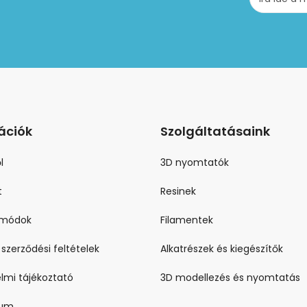
ációk
Szolgáltatásaink
l
3D nyomtatók
t
Resinek
i módok
Filamentek
 szerződési feltételek
Alkatrészek és kiegészítők
lmi tájékoztató
3D modellezés és nyomtatás
zum