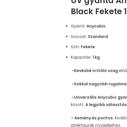
UV gyanta An
Black Fekete 
Gyártó:
Anycubic
Sorozat:
Standard
Szín:
Fekete
Kapacitás:
1 kg
-Kevésbé irritáló szag
előd
-Sokkal nagyobb rugalm
-Univerzális Anycubic gya
között.
A legjobb választá
– Kemény és pontos.
Kivál
játékfigurák modelljeihez.