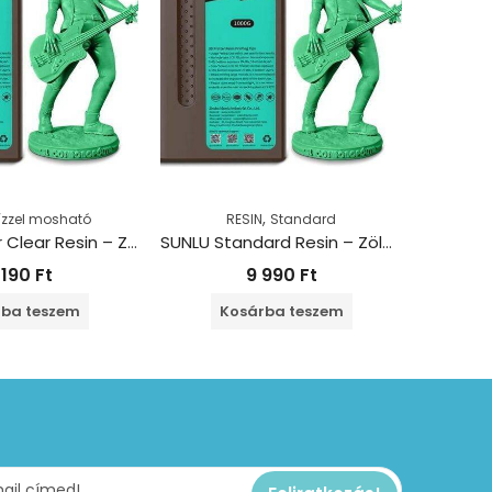
,
ízzel mosható
RESIN
Standard
RE
SUNLU Water Clear Resin – Zöld (1kg)
SUNLU Standard Resin – Zöld (1kg)
1 190
Ft
9 990
Ft
ba teszem
Kosárba teszem
T