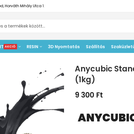
d, Horváth Mihály Utca 1.
NT
RESIN
3D Nyomtatás
Szállítás
Szaküzlet
AKCIÓ
Anycubic Stan
(1kg)
9 300
Ft
ANYCUBI