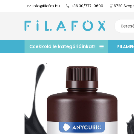
info@filafox.hu
+36 30/777-9690
🛒 6720 Szege
Csekkold le kategóriáinkat!
FILAME