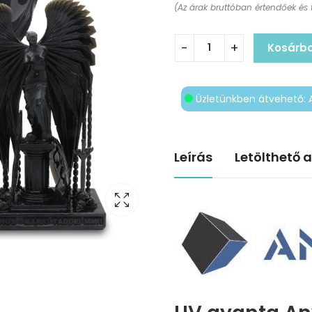
(Az árak bruttóban értendőek és 
Kosárb
Üzletünkben átvehető: 
Leírás
Letölthető 