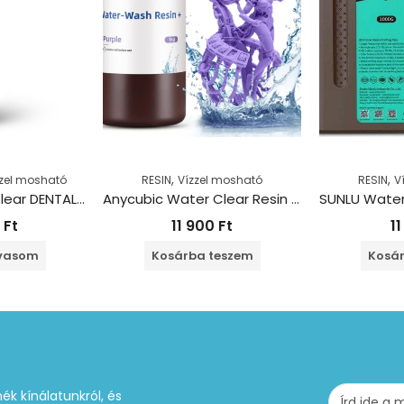
,
,
zzel mosható
RESIN
Vízzel mosható
RESIN
V
Phrozen Water Clear DENTAL Resin – Bézs (1kg)
Anycubic Water Clear Resin – Lila (1kg)
0
Ft
11 900
Ft
1
lvasom
Kosárba teszem
Kosár
ék kínálatunkról, és