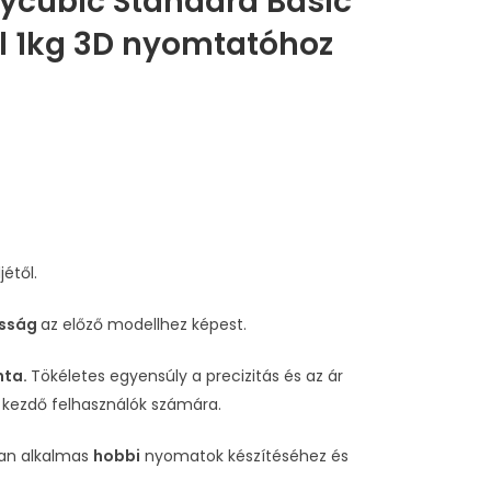
ycubic Standard Basic
1l 1kg 3D nyomtatóhoz
jétől.
asság
az előző modellhez képest.
nta.
Tökéletes egyensúly a precizitás és az ár
s
kezdő felhasználók számára.
óan alkalmas
hobbi
nyomatok készítéséhez és